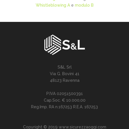
Whistleblowing A
e
modulo B
S&L Srl
Via G. Bovini 41
48123 Ravenna
P.IVA 02051500391
Cap.Soc. € 10.000,00
Reg.Imp. RA n.167253 R.E.A. 167253
Copyright © 2019 www.sicurezzaoggi.com