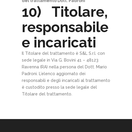
del trattamento Dott. Padroni
10) Titolare,
responsabile
e incaricati
Il Titolare del trattamento è S&L S.r.l. con
sede legale in Via G. Bovini 41 – 48123
Ravenna (RA) nella persona del Dott. Mario
Padroni. L’elenco aggiornato dei
responsabili e degli incaricati al trattamento
è custodito presso la sede legale del
Titolare del trattamento.