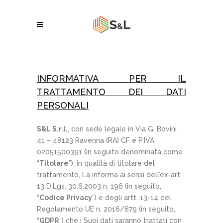
INFORMATIVA PER IL
TRATTAMENTO DEI DATI
PERSONALI
S&L S.r.l.
, con sede legale in Via G. Bovini
41 – 48123 Ravenna (RA) CF e P.IVA
02051500391 (in seguito denominata come
“
Titolare
”), in qualità di titolare del
trattamento, La informa ai sensi dell’ex-art.
13 D.Lgs. 30.6.2003 n. 196 (in seguito,
“
Codice Privacy
”) e degli artt. 13-14 del
Regolamento UE n. 2016/679 (in seguito,
“
GDPR
”) che i Suoi dati saranno trattati con