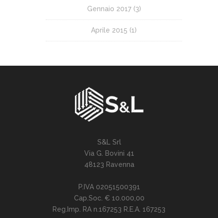
Gennaio 2017
(3)
Aprile 2015
(1)
S&L Srl
Via G. Bovini 41
48123 Ravenna
P.IVA 02051500391
Cap.Soc. € 10.000,00
Reg.Imp. RA n.167253 R.E.A. 167253