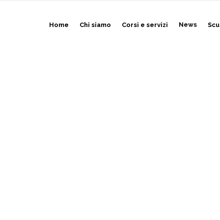
Home
Chi siamo
Corsi e servizi
News
Scu