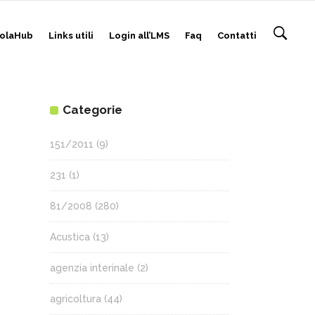
olaHub
Links utili
Login all’LMS
Faq
Contatti
Categorie
151/2011
(9)
231
(1)
81/2008
(280)
Acustica
(13)
agenzia interinale
(2)
agricoltura
(44)