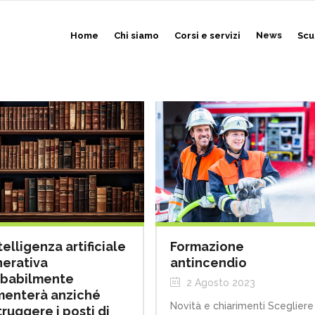
Home
Chi siamo
Corsi e servizi
News
Scu
ntelligenza artificiale
Formazione
erativa
antincendio
babilmente
2 Agosto 2023
enterà anziché
Novità e chiarimenti Scegliere
truggere i posti di