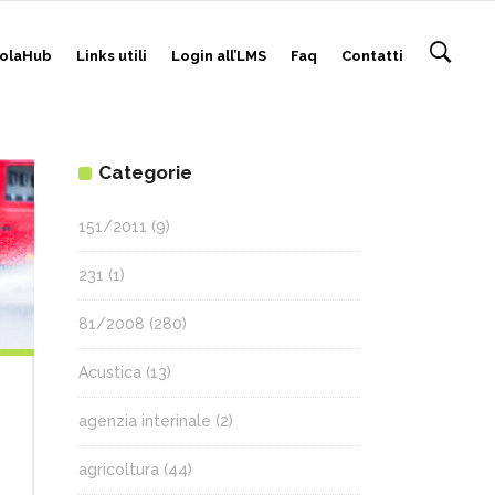
olaHub
Links utili
Login all’LMS
Faq
Contatti
Categorie
151/2011
(9)
231
(1)
81/2008
(280)
Acustica
(13)
agenzia interinale
(2)
agricoltura
(44)