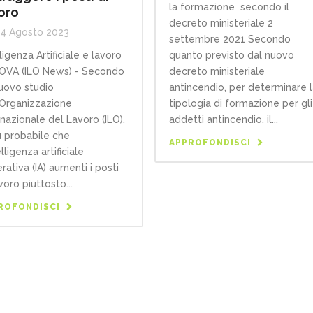
la formazione secondo il
oro
decreto ministeriale 2
4 Agosto 2023
settembre 2021 Secondo
ligenza Artificiale e lavoro
quanto previsto dal nuovo
VA (ILO News) - Secondo
decreto ministeriale
uovo studio
antincendio, per determinare 
'Organizzazione
tipologia di formazione per gli
rnazionale del Lavoro (ILO),
addetti antincendio, il...
ù probabile che
APPROFONDISCI
elligenza artificiale
rativa (IA) aumenti i posti
voro piuttosto...
ROFONDISCI