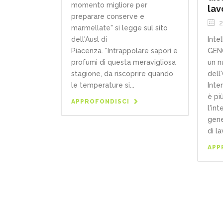
momento migliore per
lav
preparare conserve e
2
marmellate" si legge sul sito
Intel
dell'Ausl di
GENO
Piacenza. "Intrappolare sapori e
un n
profumi di questa meravigliosa
dell
stagione, da riscoprire quando
Inte
le temperature si...
è pi
APPROFONDISCI
l'int
gene
di la
APP