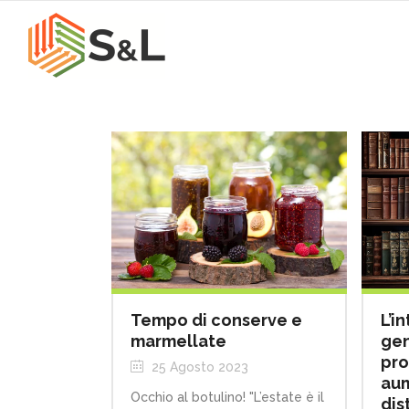
L’i
Tempo di conserve e
gen
marmellate
pro
25 Agosto 2023
aum
Occhio al botulino! "L’estate è il
dis