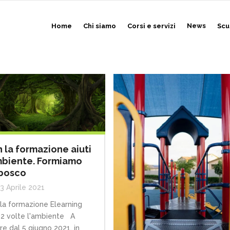
Home
Chi siamo
Corsi e servizi
News
Scu
 la formazione aiuti
mbiente. Formiamo
bosco
3 Aprile 2021
la formazione Elearning
i 2 volte l'ambiente A
ire dal 5 giugno 2021, in