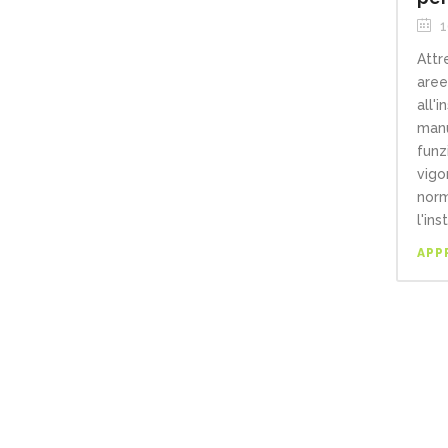
1
Attr
aree
all'i
man
funz
vigor
norm
l'ins
APP