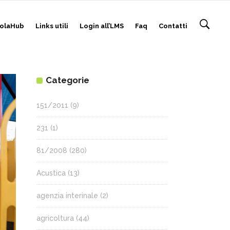
olaHub
Links utili
Login all’LMS
Faq
Contatti
Categorie
151/2011
(9)
231
(1)
81/2008
(280)
Acustica
(13)
agenzia interinale
(2)
agricoltura
(44)