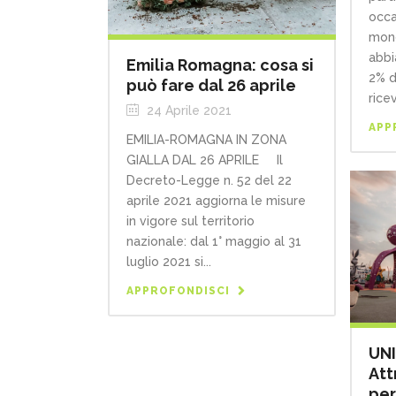
occa
mond
abbi
Emilia Romagna: cosa si
2% d
può fare dal 26 aprile
rice
24 Aprile 2021
APP
EMILIA-ROMAGNA IN ZONA
GIALLA DAL 26 APRILE Il
Decreto-Legge n. 52 del 22
aprile 2021 aggiorna le misure
in vigore sul territorio
nazionale: dal 1° maggio al 31
luglio 2021 si...
APPROFONDISCI
UNI
Att
per