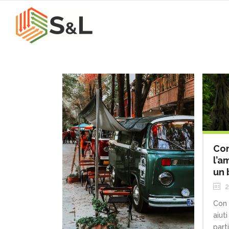
Con
l’a
un 
2
Con 
aiut
part