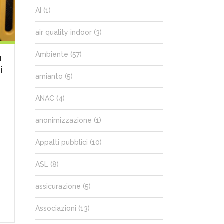
AI
(1)
air quality indoor
(3)
Ambiente
(57)
u
i
amianto
(5)
ANAC
(4)
anonimizzazione
(1)
6
Appalti pubblici
(10)
ASL
(8)
assicurazione
(5)
Associazioni
(13)