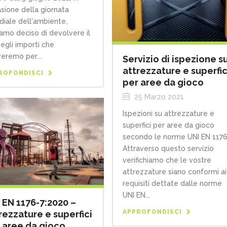
sione della giornata
iale dell'ambiente,
amo deciso di devolvere il
egli importi che
veremo per...
Servizio di ispezione s
attrezzature e superfic
ROFONDISCI
per aree da gioco
25 Marzo 2021
Ispezioni su attrezzature e
superfici per aree da gioco
secondo le norme UNI EN 117
Attraverso questo servizio
verifichiamo che le vostre
attrezzature siano conformi ai
requisiti dettate dalle norme
UNI EN...
 EN 1176-7:2020 –
APPROFONDISCI
rezzature e superfici
 aree da gioco.