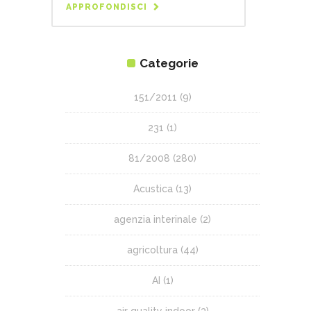
APPROFONDISCI
Categorie
151/2011
(9)
231
(1)
81/2008
(280)
Acustica
(13)
agenzia interinale
(2)
agricoltura
(44)
AI
(1)
air quality indoor
(3)