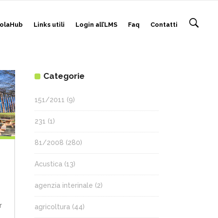
olaHub
Links utili
Login all’LMS
Faq
Contatti
Categorie
151/2011
(9)
231
(1)
81/2008
(280)
r
Acustica
(13)
agenzia interinale
(2)
r
agricoltura
(44)