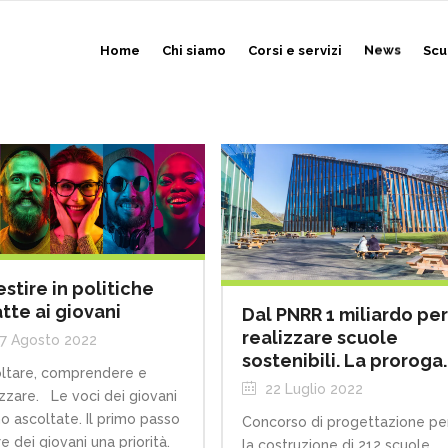
Home
Chi siamo
Corsi e servizi
News
Scu
estire in politiche
tte ai giovani
Dal PNRR 1 miliardo pe
realizzare scuole
7 Agosto 2022
sostenibili. La proroga.
ltare, comprendere e
22 Luglio 2022
izzare. Le voci dei giovani
o ascoltate. Il primo passo
Concorso di progettazione pe
re dei giovani una priorità.
la costruzione di 212 scuole