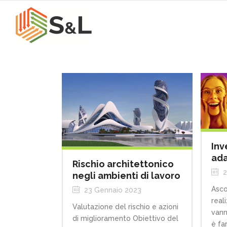
Inv
ada
Rischio architettonico
2
negli ambienti di lavoro
Asco
23 Gennaio 2023
real
Valutazione del rischio e azioni
vann
di miglioramento Obiettivo del
è fa