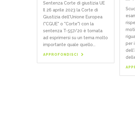
Sentenza Corte di giustizia UE
Scuo
Il 26 aprile 2023 la Corte di
esam
Giustizia dell'Unione Europea
risp
("CGUE" o "Corte") con la
moti
sentenza T-557/20 è tornata
rigu
ad esprimersi su un tema molto
per i
importante quale quello...
dell
APPROFONDISCI
dell
APP