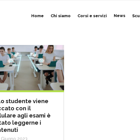
Home
Chi siamo
Corsi e servizi
News
Scu
lo studente viene
cato con il
lulare agli esami è
tato leggerne i
tenuti
 Giugno 2023