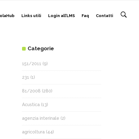
olaHub
Links utili
Login all’LMS
Faq
Contatti
Categorie
151/2011
(9)
231
(1)
81/2008
(280)
Acustica
(13)
agenzia interinale
(2)
agricoltura
(44)