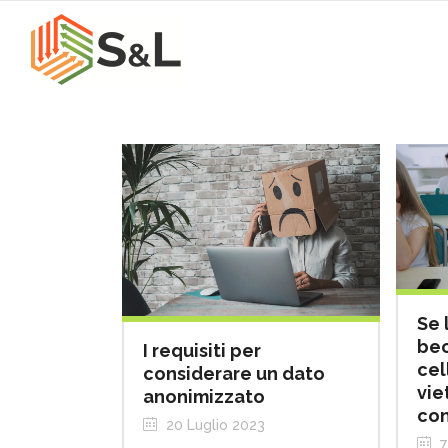
Se 
bec
I requisiti per
cel
considerare un dato
vie
anonimizzato
con
20 Luglio 2023
7