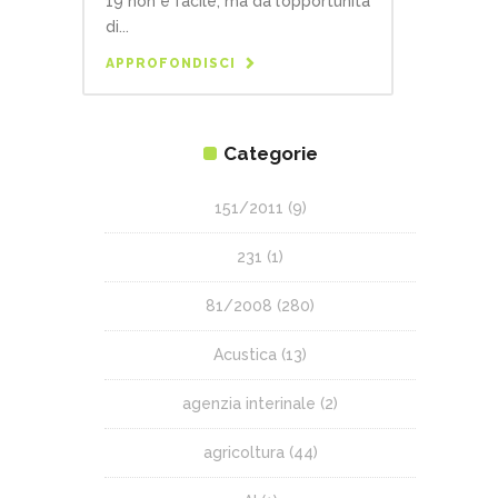
19 non è facile, ma dà l’opportunità
di...
APPROFONDISCI
Categorie
151/2011
(9)
231
(1)
81/2008
(280)
Acustica
(13)
agenzia interinale
(2)
agricoltura
(44)