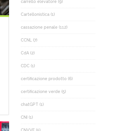
carrello elevatore
(9)
Cartellonistica
(1)
cassazione penale
(112)
CCNL
(7)
CdA
(2)
CDC
(1)
certificazione prodotto
(6)
certificazione verde
(5)
chatGPT
(1)
CNI
(1)
CNVVF
(5)