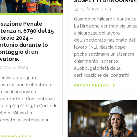
SOSPETTI DI INQUINA
13 Marzo 2024
Quando certificare il contratto
sazione Penale
La Direzione centrale vigilanz
tenza n. 6790 del 15
e sicurezza del lavoro
braio 2024 –
dell’Ispettorato nazionale del
ortunio durante lo
lavoro (INL), rilascia dopo
ntaggio di un
poche settimane un ulteriore
vatore.
chiarimento in merito
0 Marzo 2024
all’obbligatorietà della
certificazione dei contratti...
endista designato
osto: risponde il datore di
APPROFONDISCI
ro se il preposto è
oneo Fatto 1. Con sentenza
ata 04/04/2023, la Corte di
llo di Milano ha
ermato la sentenza con
ROFONDISCI