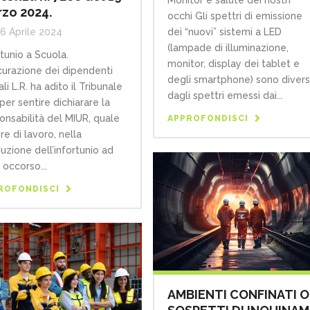
zo 2024.
occhi Gli spettri di emissione
dei “nuovi” sistemi a LED
6 Aprile 2024
(lampade di illuminazione,
rtunio a Scuola.
monitor, display dei tablet e
curazione dei dipendenti
degli smartphone) sono divers
li L.R. ha adito il Tribunale
dagli spettri emessi dai...
 per sentire dichiarare la
onsabilità del MIUR, quale
APPROFONDISCI
re di lavoro, nella
uzione dell’infortunio ad
 occorso...
ROFONDISCI
AMBIENTI CONFINATI O