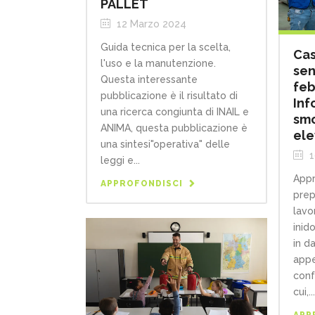
PALLET
12 Marzo 2024
Guida tecnica per la scelta,
Cas
l'uso e la manutenzione.
sen
Questa interessante
feb
pubblicazione è il risultato di
Inf
una ricerca congiunta di INAIL e
smo
ANIMA, questa pubblicazione è
ele
una sintesi"operativa" delle
1
leggi e...
Appr
APPROFONDISCI
prep
lavo
inid
in d
appe
conf
cui,...
APP