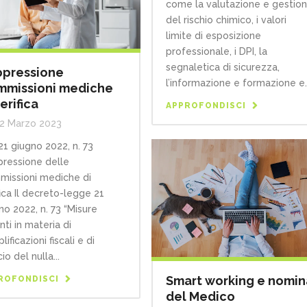
come la valutazione e gestio
del rischio chimico, i valori
limite di esposizione
professionale, i DPI, la
segnaletica di sicurezza,
pressione
l’informazione e formazione e..
missioni mediche
verifica
APPROFONDISCI
2 Marzo 2023
 21 giugno 2022, n. 73
ressione delle
issioni mediche di
fica Il decreto-legge 21
no 2022, n. 73 “Misure
nti in materia di
ificazioni fiscali e di
cio del nulla...
Smart working e nomin
ROFONDISCI
del Medico