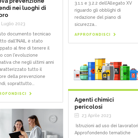
va prevenzione
3.1.1 e 3.2.2 dell’Allegato XV
endi nei luoghi di
riguardo gli obblighi di
oro
redazione del piano di
 Luglio 2023
sicurezza...
to documento tecnicao
APPROFONDISCI
tto dall'INAIL è stato
ppato al fine di tenere il
o con l'evoluzione
ativa che negli ultimi anni
aratterizzato tutto il
ore della prevenzione
di, soprattutto...
ROFONDISCI
Agenti chimici
pericolosi
23 Aprile 2023
Istruzioni ad uso dei lavorator
Approfondendo tematiche