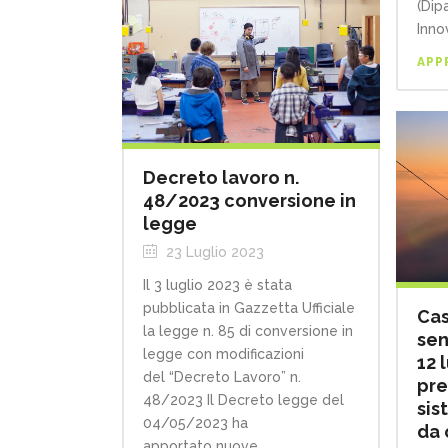
(Dip
Inno
APP
Decreto lavoro n.
48/2023 conversione in
legge
23 Luglio 2023
Il 3 luglio 2023 è stata
pubblicata in Gazzetta Ufficiale
Cas
la legge n. 85 di conversione in
sen
legge con modificazioni
12 
del “Decreto Lavoro” n.
pre
48/2023 Il Decreto legge del
sis
04/05/2023 ha
da 
apportato nuove...