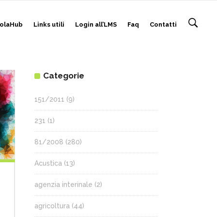
olaHub
Links utili
Login all’LMS
Faq
Contatti
Categorie
151/2011
(9)
231
(1)
81/2008
(280)
Acustica
(13)
agenzia interinale
(2)
agricoltura
(44)