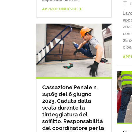
1
APPROFONDISCI
Lavo
appe
2022
con c
28 s
diba
APP
Cassazione Penale n.
24169 del 6 giugno
2023. Caduta dalla
scala durante la
tinteggiatura del
soffitto. Responsabilità
del coordinatore per la