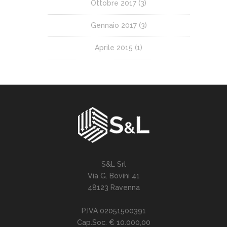
Ottobre 2017
(3)
Gennaio 2017
(3)
Aprile 2015
(1)
S&L Srl
Via G. Bovini 41
48123 Ravenna
P.IVA 02051500391
Cap.Soc. € 10.000,00