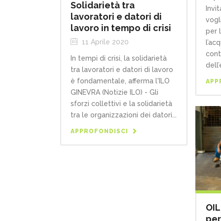
Solidarietà tra
Invi
lavoratori e datori di
vogl
lavoro in tempo di crisi
per 
11 Aprile 2020
l’acq
cont
In tempi di crisi, la solidarietà
dell
tra lavoratori e datori di lavoro
è fondamentale, afferma l'ILO
APP
GINEVRA (Notizie ILO) - Gli
sforzi collettivi e la solidarietà
tra le organizzazioni dei datori...
APPROFONDISCI
OIL
per