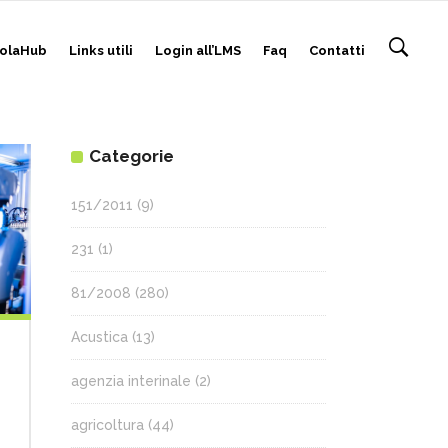
olaHub
Links utili
Login all’LMS
Faq
Contatti
Categorie
151/2011
(9)
231
(1)
81/2008
(280)
Acustica
(13)
agenzia interinale
(2)
agricoltura
(44)