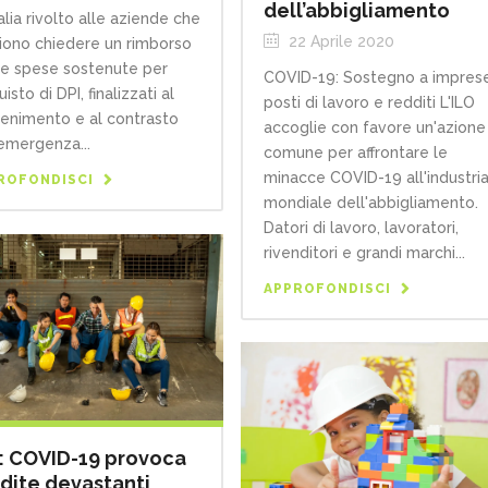
dell’abbigliamento
talia rivolto alle aziende che
22 Aprile 2020
iono chiedere un rimborso
le spese sostenute per
COVID-19: Sostegno a imprese
uisto di DPI, finalizzati al
posti di lavoro e redditi L'ILO
enimento e al contrasto
accoglie con favore un'azione
’emergenza...
comune per affrontare le
minacce COVID-19 all'industri
ROFONDISCI
mondiale dell'abbigliamento.
Datori di lavoro, lavoratori,
rivenditori e grandi marchi...
APPROFONDISCI
: COVID-19 provoca
dite devastanti