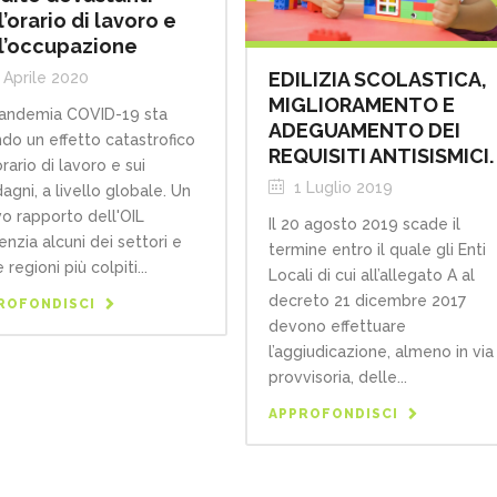
l’orario di lavoro e
l’occupazione
EDILIZIA SCOLASTICA,
 Aprile 2020
MIGLIORAMENTO E
andemia COVID-19 sta
ADEGUAMENTO DEI
do un effetto catastrofico
REQUISITI ANTISISMICI.
orario di lavoro e sui
1 Luglio 2019
agni, a livello globale. Un
o rapporto dell'OIL
Il 20 agosto 2019 scade il
enzia alcuni dei settori e
termine entro il quale gli Enti
 regioni più colpiti...
Locali di cui all’allegato A al
decreto 21 dicembre 2017
ROFONDISCI
devono effettuare
l’aggiudicazione, almeno in via
provvisoria, delle...
APPROFONDISCI