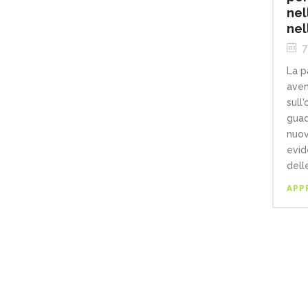
nel
nel
7
La p
aven
sull'
guad
nuov
evid
delle
APP