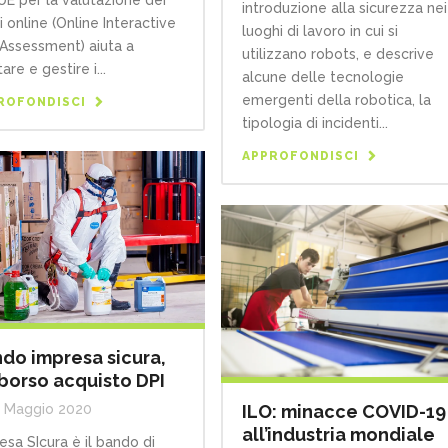
’UE per la valutazione dei
introduzione alla sicurezza nei
i online (Online Interactive
luoghi di lavoro in cui si
 Assessment) aiuta a
utilizzano robots, e descrive
are e gestire i...
alcune delle tecnologie
emergenti della robotica, la
ROFONDISCI
tipologia di incidenti...
APPROFONDISCI
do impresa sicura,
borso acquisto DPI
ILO: minacce COVID-19
 Maggio 2020
all’industria mondiale
esa SIcura è il bando di