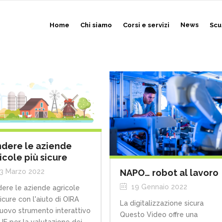
Home
Chi siamo
Corsi e servizi
News
Scu
dere le aziende
icole più sicure
3 Marzo 2022
NAPO… robot al lavoro
19 Gennaio 2022
ere le aziende agricole
sicure con l'aiuto di OIRA
La digitalizzazione sicura
uovo strumento interattivo
Questo Video offre una