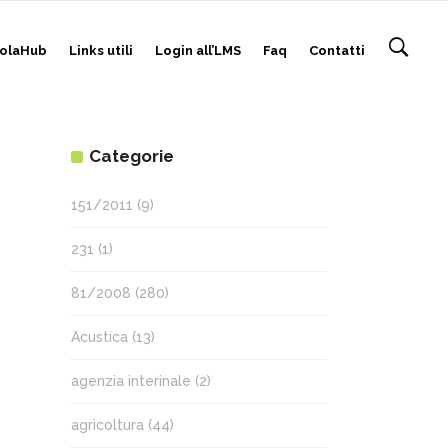
olaHub
Links utili
Login all’LMS
Faq
Contatti
Categorie
151/2011
(9)
231
(1)
81/2008
(280)
Acustica
(13)
agenzia interinale
(2)
agricoltura
(44)