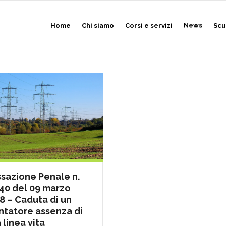
Home
Chi siamo
Corsi e servizi
News
Scu
sazione Penale n.
40 del 09 marzo
8 – Caduta di un
tatore assenza di
 linea vita