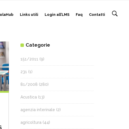
olaHub
Links utili
Login all’LMS
Faq
Contatti
Categorie
151/2011
(9)
231
(1)
81/2008
(280)
Acustica
(13)
agenzia interinale
(2)
agricoltura
(44)
S