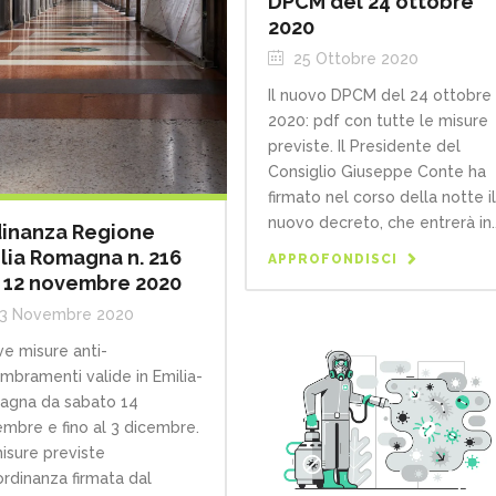
DPCM del 24 ottobre
2020
25 Ottobre 2020
Il nuovo DPCM del 24 ottobre
2020: pdf con tutte le misure
previste. Il Presidente del
Consiglio Giuseppe Conte ha
firmato nel corso della notte i
nuovo decreto, che entrerà in..
inanza Regione
lia Romagna n. 216
APPROFONDISCI
 12 novembre 2020
3 Novembre 2020
e misure anti-
mbramenti valide in Emilia-
gna da sabato 14
mbre e fino al 3 dicembre.
isure previste
’ordinanza firmata dal