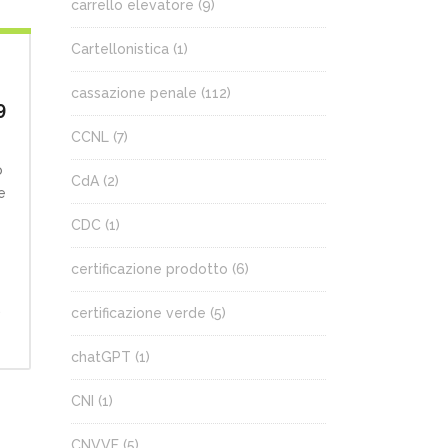
carrello elevatore
(9)
Cartellonistica
(1)
cassazione penale
(112)
9
CCNL
(7)
o
CdA
(2)
e
CDC
(1)
certificazione prodotto
(6)
.
certificazione verde
(5)
chatGPT
(1)
CNI
(1)
CNVVF
(5)