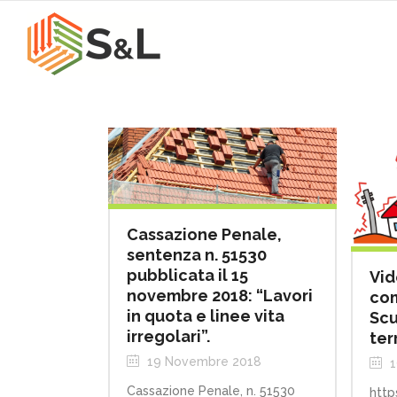
Cassazione Penale,
sentenza n. 51530
pubblicata il 15
Vid
novembre 2018: “Lavori
com
in quota e linee vita
Scu
irregolari”.
ter
19 Novembre 2018
1
Cassazione Penale, n. 51530
http