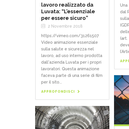
lavoro realizzato da
Una 
Luvata: “L’essenziale
dal 
per essere sicuro”
sull
(GDP
2 Novembre 2018
dell
https://vimeo.com/31261507
(art
Video animazione essenziale
deve
sulla salute e sicurezza nel
l’Art
lavoro, ad uso interno prodotta
APP
dall'azienda Luvata per i propri
lavoratori. Questa animazione
faceva parte di una serie di film
per il sito...
APPROFONDISCI