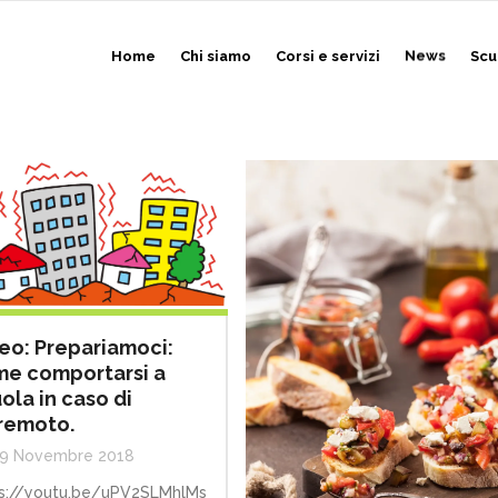
Home
Chi siamo
Corsi e servizi
News
Scu
eo: Prepariamoci:
e comportarsi a
ola in caso di
remoto.
9 Novembre 2018
s://youtu.be/uPV2SLMhlMs