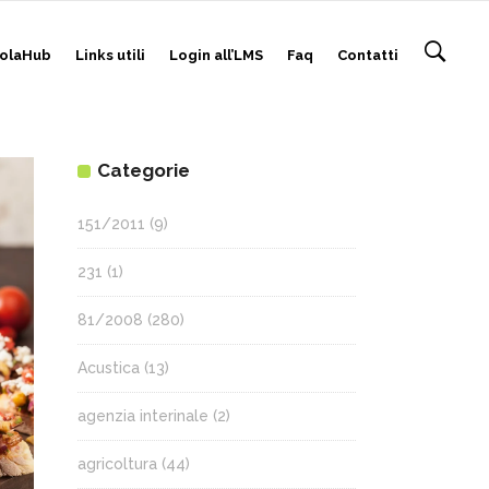
olaHub
Links utili
Login all’LMS
Faq
Contatti
Categorie
151/2011
(9)
231
(1)
81/2008
(280)
Acustica
(13)
agenzia interinale
(2)
agricoltura
(44)