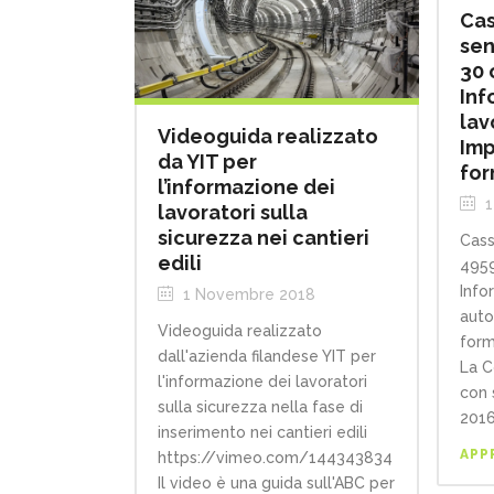
Cas
sen
30 
Inf
lav
Videoguida realizzato
Imp
da YIT per
for
l’informazione dei
1
lavoratori sulla
sicurezza nei cantieri
Cass
edili
4959
Infor
1 Novembre 2018
auto
Videoguida realizzato
form
dall'azienda filandese YIT per
La C
l'informazione dei lavoratori
con 
sulla sicurezza nella fase di
2016,
inserimento nei cantieri edili
APP
https://vimeo.com/144343834
Il video è una guida sull'ABC per