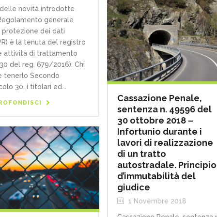
delle novità introdotte
Regolamento generale
a protezione dei dati
R) è la tenuta del registro
e attività di trattamento
. 30 del reg. 679/2016). Chi
 tenerlo Secondo
icolo 30, i titolari ed...
Cassazione Penale,
ROFONDISCI
sentenza n. 49596 del
30 ottobre 2018 –
Infortunio durante i
lavori di realizzazione
di un tratto
autostradale. Principio
d’immutabilità del
giudice
1 Novembre 2018
Cassazione Penale, sentenza 