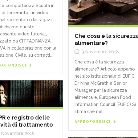
 comportarsi a Scuola in
 di terremoto, un video
rial raccontato dai ragazzi.
lichiamo questo
ressante video tutorial,
Che cosa è la sicurezz
izzato da CITTADINANZA
alimentare?
VA in collaborazione con la
3 Novembre 2018
zione Civile, su corretti...
Che cosa è la sicurezza
ROFONDISCI
alimentare? Articolo apparso
nel sito istituzionale di EUFIC.
Dr Nina McGrath è Senior
Manager per la sicurezza
alimentare, European Food
Information Council (EUFIC) Si
stima che nel...
R e registro delle
APPROFONDISCI
ività di trattamento
 Novembre 2018