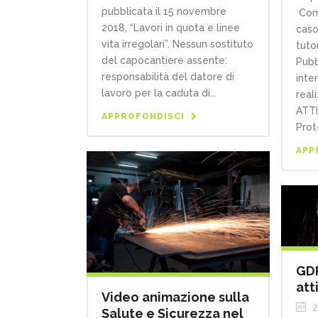
pubblicata il 15 novembre
Come
2018, “Lavori in quota e linee
caso
vita irregolari”. Nessun sostituto
tuto
del capocantiere assente:
Pubb
responsabilità del datore di
inte
lavoro per la caduta di...
real
ATTI
APPROFONDISCI
Prote
APP
GDP
att
Video animazione sulla
2
Salute e Sicurezza nel