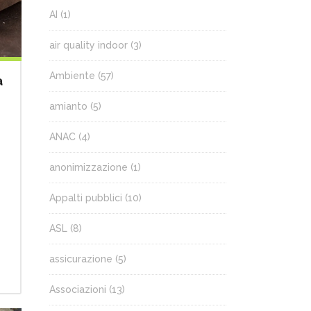
AI
(1)
air quality indoor
(3)
Ambiente
(57)
a
amianto
(5)
ANAC
(4)
anonimizzazione
(1)
Appalti pubblici
(10)
ASL
(8)
assicurazione
(5)
Associazioni
(13)