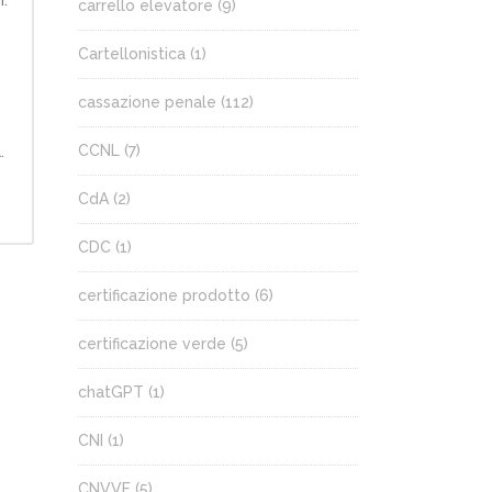
carrello elevatore
(9)
Cartellonistica
(1)
cassazione penale
(112)
CCNL
(7)
.
CdA
(2)
CDC
(1)
certificazione prodotto
(6)
certificazione verde
(5)
chatGPT
(1)
CNI
(1)
CNVVF
(5)