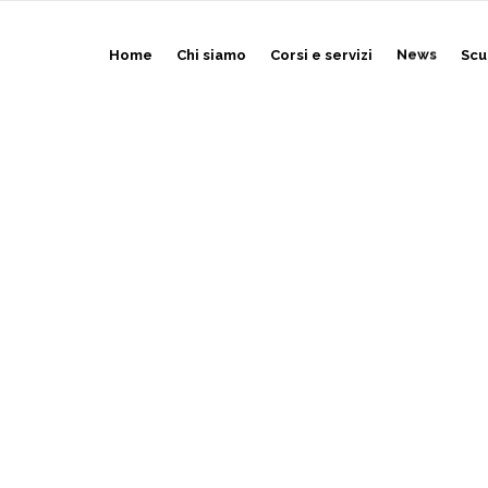
Home
Chi siamo
Corsi e servizi
News
Scu