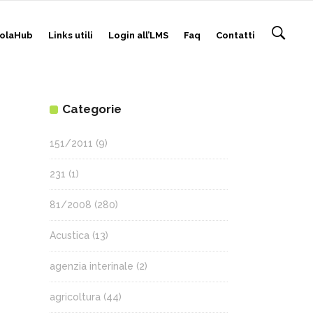
olaHub
Links utili
Login all’LMS
Faq
Contatti
Categorie
151/2011
(9)
231
(1)
81/2008
(280)
Acustica
(13)
agenzia interinale
(2)
agricoltura
(44)