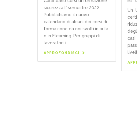
Calendario corsi di formazione
sicurezza I° semestre 2022
Un l
Pubblichiamo il nuovo
cert
calendario di alcuni dei corsi di
riduz
formazione da noi svolti in aula
degl
o in Elearning. Per gruppi di
casi
lavoratori i...
pass
livell
APPROFONDISCI
APP