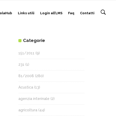
olaHub
Links utili
Login all’LMS
Faq
Contatti
Categorie
151/2011
(9)
231
(1)
81/2008
(280)
Acustica
(13)
agenzia interinale
(2)
agricoltura
(44)