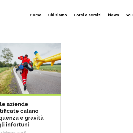
Home
Chi siamo
Corsi e servizi
News
Scu
le aziende
tificate calano
quenza e gravità
li infortuni
7 Marzo 2018