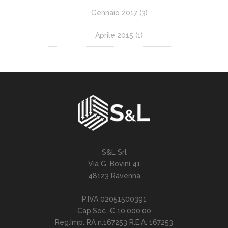
Gennaio 2017
(3)
Aprile 2015
(1)
S&L Srl
Via G. Bovini 41
48123 Ravenna
P.IVA 02051500391
Cap.Soc. € 10.000,00
Reg.Imp. RA n.167253 R.E.A. 167253