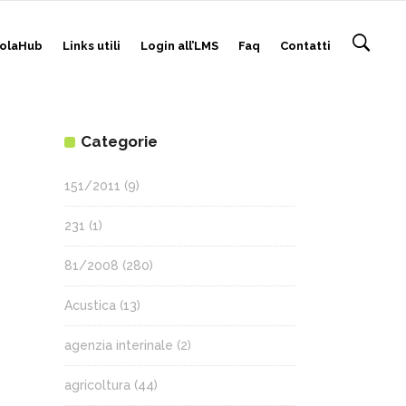
olaHub
Links utili
Login all’LMS
Faq
Contatti
Categorie
151/2011
(9)
231
(1)
81/2008
(280)
Acustica
(13)
agenzia interinale
(2)
agricoltura
(44)