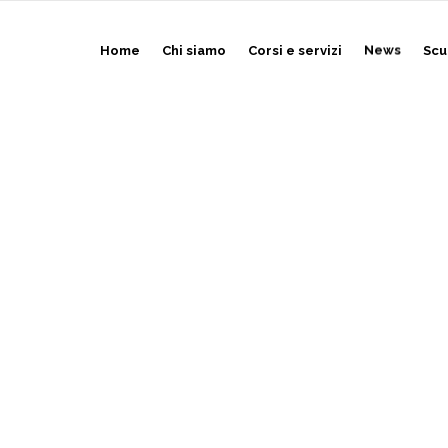
Home
Chi siamo
Corsi e servizi
News
Scu