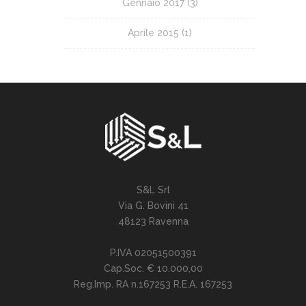
Gennaio 2017
(3)
Aprile 2015
(1)
S&L Srl
Via G. Bovini 41
48123 Ravenna
P.IVA 02051500391
Cap.Soc. € 10.000,00
Reg.Imp. RA n.167253 R.E.A. 167253