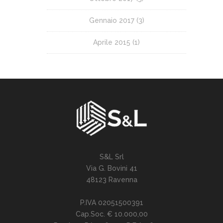
Gennaio 2017
(3)
Aprile 2015
(1)
S&L Srl
Via G. Bovini 41
48123 Ravenna
P.IVA 02051500391
Cap.Soc. € 10.000,00