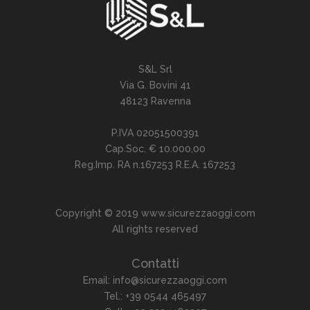
S&L Srl
Via G. Bovini 41
48123 Ravenna
P.IVA 02051500391
Cap.Soc. € 10.000,00
Reg.Imp. RA n.167253 R.E.A. 167253
Copyright © 2019 www.sicurezzaoggi.com
All rights reserved
Contatti
Email: info@sicurezzaoggi.com
Tel.: +39 0544 465497