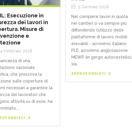
5 Gennaio 2018
IL: Esecuzione in
Nel compiere lavori in quota
urezza dei lavori in
nei cantieri si va sempre più
ertura. Misure di
diffondendo l’utilizzo delle
venzione e
piattaforme di lavoro mobili
tezione
elevabili - acronimo italiano
PLE, acronimo anglosassone
4 Febbraio 2018
MEWP (in gergo autocestello)
ancanza di una
sia...
slazione nazionale
APPROFONDISCI
ifica, che prescriva la
zione sulle coperture di
emi necessari a garantire la
rezza dei lavoratori che
gono attività su di esse, ha
rminato,...
ROFONDISCI