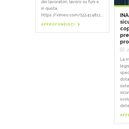
dei lavoratori, lavoro su funi e
in quota
INA
https://vimeo.com/551414811...
sic
APPROFONDISCI
cop
pre
pro
2
La m
legi
spec
dota
sist
sicu
svol
dete
APP