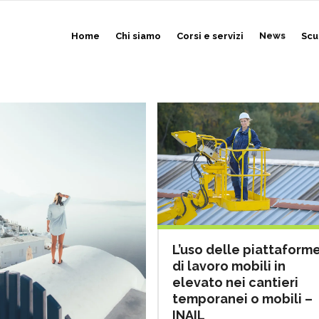
Home
Chi siamo
Corsi e servizi
News
Scu
L’uso delle piattaform
di lavoro mobili in
elevato nei cantieri
temporanei o mobili –
INAIL