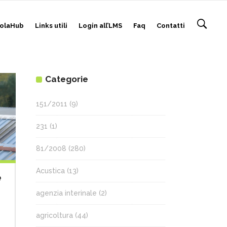
olaHub
Links utili
Login all’LMS
Faq
Contatti
Categorie
151/2011
(9)
231
(1)
81/2008
(280)
Acustica
(13)
e
agenzia interinale
(2)
agricoltura
(44)