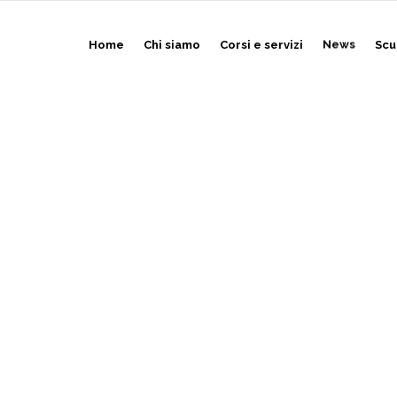
Home
Chi siamo
Corsi e servizi
News
Scu