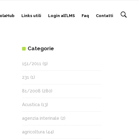
olaHub
Links utili
Login all’LMS
Faq
Contatti
Categorie
151/2011
(9)
231
(1)
81/2008
(280)
Acustica
(13)
agenzia interinale
(2)
agricoltura
(44)