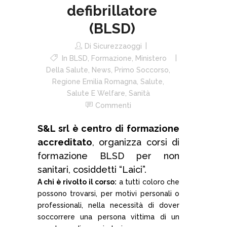
defibrillatore
(BLSD)
Di
Sicurezzaoggi
In
BLSD
,
Formazione
,
Ministero
Della Salute
,
News
,
Primo Soccorso
,
Regione Emilia Romagna
,
Salute
,
Salute E Welfare
,
Sanità
Commenti
S&L srl è centro di formazione
accreditato
, organizza corsi di
formazione BLSD per non
sanitari, cosiddetti “Laici”.
A chi è rivolto il corso:
a tutti coloro che
possono trovarsi, per motivi personali o
professionali, nella necessità di dover
soccorrere una persona vittima di un