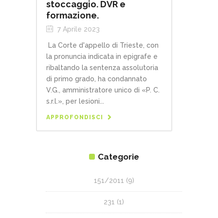
stoccaggio. DVR e
formazione.
7 Aprile 2023
La Corte d'appello di Trieste, con
la pronuncia indicata in epigrafe e
ribaltando la sentenza assolutoria
di primo grado, ha condannato
V.G., amministratore unico di «P. C.
s.r.l.», per lesioni...
APPROFONDISCI
Categorie
151/2011
(9)
231
(1)