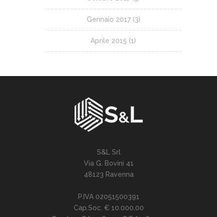
Gennaio 2017
(3)
Aprile 2015
(1)
S&L Srl
Via G. Bovini 41
48123 Ravenna
P.IVA 02051500391
Cap.Soc. € 10.000,00