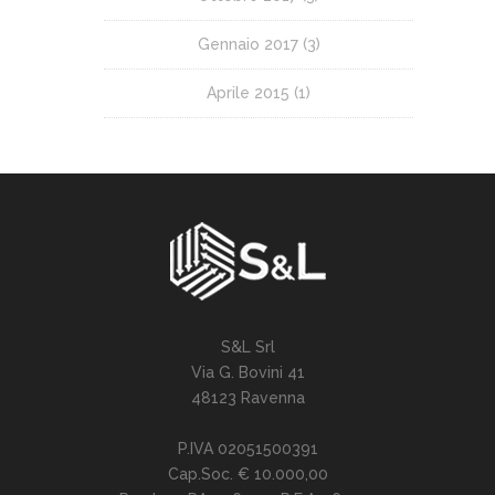
Gennaio 2017
(3)
Aprile 2015
(1)
S&L Srl
Via G. Bovini 41
48123 Ravenna
P.IVA 02051500391
Cap.Soc. € 10.000,00