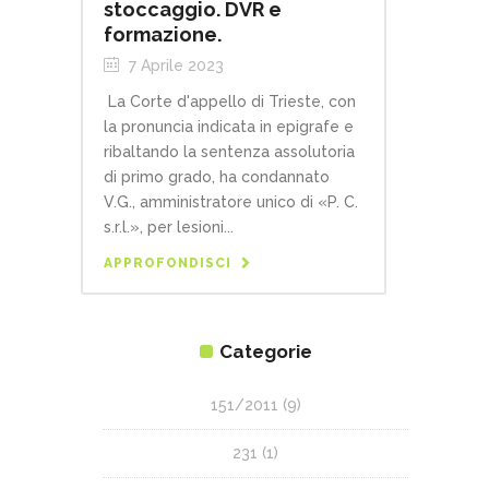
stoccaggio. DVR e
formazione.
7 Aprile 2023
La Corte d'appello di Trieste, con
la pronuncia indicata in epigrafe e
ribaltando la sentenza assolutoria
di primo grado, ha condannato
V.G., amministratore unico di «P. C.
s.r.l.», per lesioni...
APPROFONDISCI
Categorie
151/2011
(9)
231
(1)