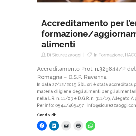
Accreditamento per l’er
formazione/aggiorname
alimenti
Di
Sicurezzaoggi
In
Formazione
,
HAC
Accreditamento Prot. n.329844/P del 
Romagna – D.S.P. Ravenna
In data 27/12/2019 S&L srl è stata accreditata p
materia di igiene degli alimenti per gli alimentari
nella L.R. n. 11/03 e D.G.R. n. 311/19, Allegato A pu
Per info: 0544/465497 info@sicurezzaoggi.
Condividi: