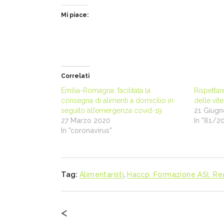
Mi piace:
Correlati
Emilia-Romagna: facilitata la
Rispettar
consegna di alimenti a domicilio in
delle vite
seguito all’emergenza covid-19
21 Giugn
27 Marzo 2020
In "81/2
In "coronavirus"
Tag:
Alimentaristi
,
Haccp. Formazione ASl. Re
<