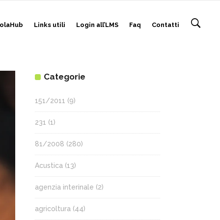
olaHub
Links utili
Login all’LMS
Faq
Contatti
Categorie
151/2011
(9)
231
(1)
81/2008
(280)
Acustica
(13)
agenzia interinale
(2)
agricoltura
(44)