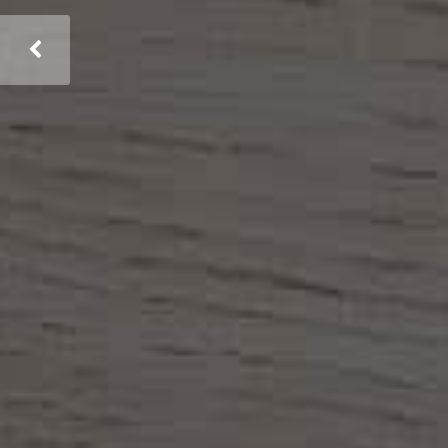
Assieme troveremo ciò che ce
APPROFONDISCI