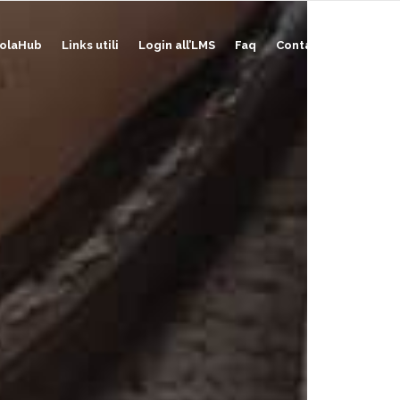
olaHub
Links utili
Login all’LMS
Faq
Contatti