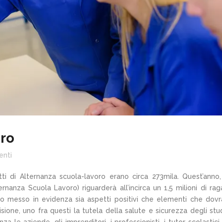
oro
nti
tti di Alternanza scuola-lavoro erano circa 273mila. Quest’anno
ternanza Scuola Lavoro) riguarderà all’incirca un 1,5 milioni di rag
no messo in evidenza sia aspetti positivi che elementi che dov
isione, uno fra questi la tutela della salute e sicurezza degli stu