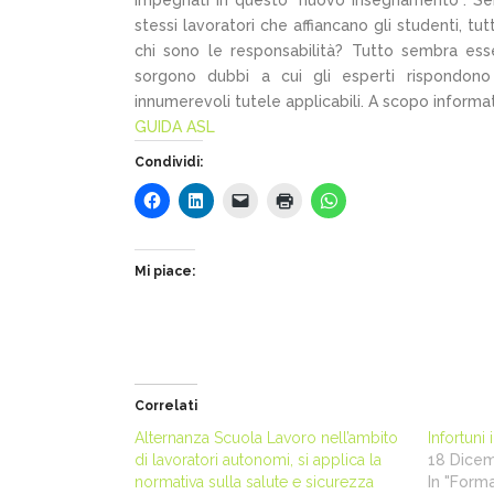
impegnati in questo “nuovo insegnamento”. Senza 
stessi lavoratori che affiancano gli studenti,
chi sono le responsabilità? Tutto sembra esser
sorgono dubbi a cui gli esperti rispondono i
innumerevoli tutele applicabili. A scopo informa
GUIDA ASL
Condividi:
Mi piace:
Correlati
Alternanza Scuola Lavoro nell’ambito
Infortuni i
di lavoratori autonomi, si applica la
18 Dice
normativa sulla salute e sicurezza
In "Form