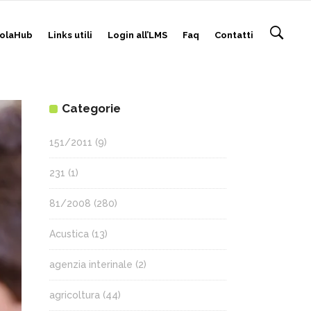
olaHub
Links utili
Login all’LMS
Faq
Contatti
Categorie
151/2011
(9)
231
(1)
81/2008
(280)
Acustica
(13)
agenzia interinale
(2)
agricoltura
(44)