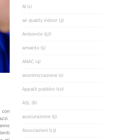
AI
(1)
air quality indoor
(3)
Ambiente
(57)
amianto
(5)
ANAC
(4)
anonimizzazione
(1)
Appalti pubblici
(10)
ASL
(8)
, con
assicurazione
(5)
azzi.
ranno
Associazioni
(13)
denti