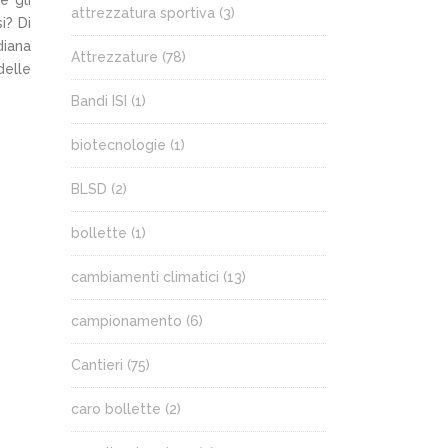
e gli
attrezzatura sportiva
(3)
i? Di
diana
Attrezzature
(78)
delle
Bandi ISI
(1)
biotecnologie
(1)
BLSD
(2)
bollette
(1)
cambiamenti climatici
(13)
campionamento
(6)
Cantieri
(75)
caro bollette
(2)