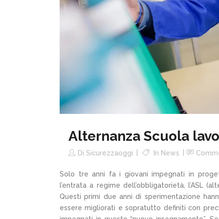
Alternanza Scuola lav
Di
Sicurezzaoggi
In
News
Comme
Solo tre anni fa i giovani impegnati in proge
l’entrata a regime dell’obbligatorietà, l’ASL (al
Questi primi due anni di sperimentazione han
essere migliorati e sopratutto definiti con prec