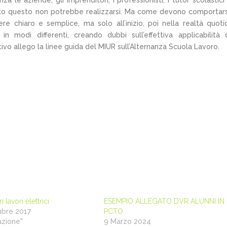
le aziende, gli imprenditori, i professionisti, i tutor scolastici 
 tutto questo non potrebbe realizzarsi. Ma come devono comportars
e chiaro e semplice, ma solo all’inizio, poi nella realtà quoti
n modi differenti, creando dubbi sull’effettiva applicabilità 
tivo allego la linee guida del MIUR sull’Alternanza Scuola Lavoro.
n lavori elettrici
ESEMPIO ALLEGATO DVR ALUNNI IN
mbre 2017
PCTO
azione"
9 Marzo 2024