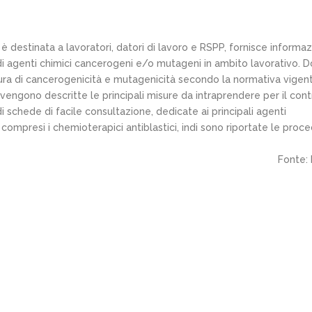
 destinata a lavoratori, datori di lavoro e RSPP, fornisce informaz
 di agenti chimici cancerogeni e/o mutageni in ambito lavorativo. 
tura di cancerogenicità e mutagenicità secondo la normativa vigen
engono descritte le principali misure da intraprendere per il cont
i schede di facile consultazione, dedicate ai principali agenti
ompresi i chemioterapici antiblastici, indi sono riportate le proc
Fonte: 