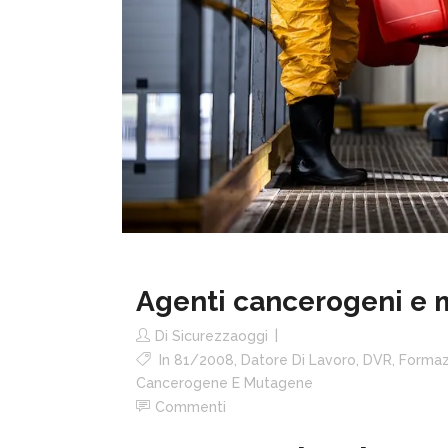
Agenti cancerogeni e 
Di
Sicurezzaoggi
In
81/2008
,
Datore Di Lavoro
,
DVR
,
Formaz
Cancerogene E Mutagene
Commenti