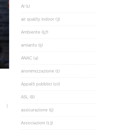
AI
(1)
air quality indoor
(3)
Ambiente
(57)
amianto
(5)
ANAC
(4)
anonimizzazione
(1)
Appalti pubblici
(10)
ASL
(8)
assicurazione
(5)
Associazioni
(13)