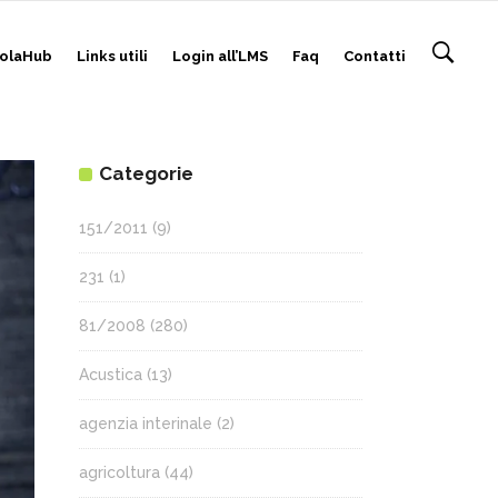
olaHub
Links utili
Login all’LMS
Faq
Contatti
Categorie
151/2011
(9)
231
(1)
81/2008
(280)
Acustica
(13)
agenzia interinale
(2)
agricoltura
(44)