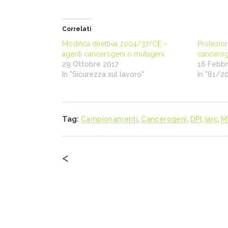
Correlati
Modifica direttiva 2004/37/CE –
Protezion
agenti cancerogeni o mutageni
cancerog
29 Ottobre 2017
16 Febbr
In "Sicurezza sul lavoro"
In "81/2
Tag:
Campionamenti
,
Cancerogeni
,
DPI
,
Iarc
,
M
<