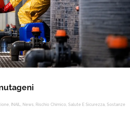
mutageni
ione
,
INAIL
,
News
,
Rischio Chimico
,
Salute E Sicurezza
,
Sostanze