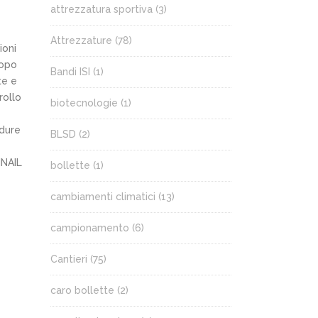
attrezzatura sportiva
(3)
Attrezzature
(78)
ioni
Dopo
Bandi ISI
(1)
te e
rollo
biotecnologie
(1)
edure
BLSD
(2)
INAIL
bollette
(1)
cambiamenti climatici
(13)
campionamento
(6)
Cantieri
(75)
caro bollette
(2)