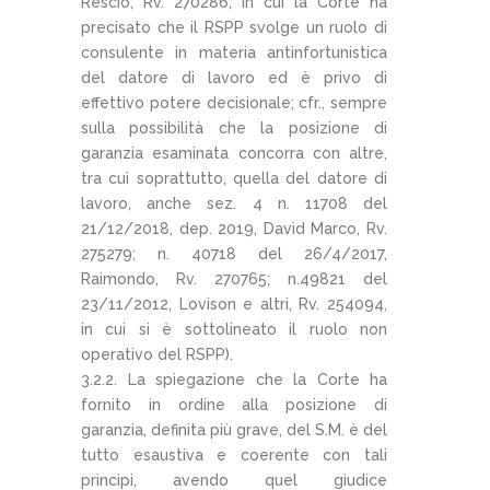
Rescio, Rv. 270286, in cui la Corte ha
precisato che il RSPP svolge un ruolo di
consulente in materia antinfortunistica
del datore di lavoro ed è privo di
effettivo potere decisionale; cfr., sempre
sulla possibilità che la posizione di
garanzia esaminata concorra con altre,
tra cui soprattutto, quella del datore di
lavoro, anche sez. 4 n. 11708 del
21/12/2018, dep. 2019, David Marco, Rv.
275279; n. 40718 del 26/4/2017,
Raimondo, Rv. 270765; n.49821 del
23/11/2012, Lovison e altri, Rv. 254094,
in cui si è sottolineato il ruolo non
operativo del RSPP).
3.2.2. La spiegazione che la Corte ha
fornito in ordine alla posizione di
garanzia, definita più grave, del S.M. è del
tutto esaustiva e coerente con tali
principi, avendo quel giudice