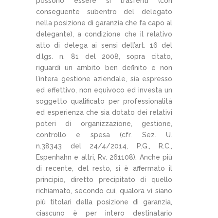
possono essere sì trasferiti (con
conseguente subentro del delegato
nella posizione di garanzia che fa capo al
delegante), a condizione che il relativo
atto di delega ai sensi dell’art. 16 del
d.lgs. n. 81 del 2008, sopra citato,
riguardi un ambito ben definito e non
l’intera gestione aziendale, sia espresso
ed effettivo, non equivoco ed investa un
soggetto qualificato per professionalità
ed esperienza che sia dotato dei relativi
poteri di organizzazione, gestione,
controllo e spesa (cfr. Sez. U.
n.38343 del 24/4/2014, P.G., R.C.,
Espenhahn e altri, Rv. 261108). Anche più
di recente, del resto, si è affermato il
principio, diretto precipitato di quello
richiamato, secondo cui, qualora vi siano
più titolari della posizione di garanzia,
ciascuno è per intero destinatario