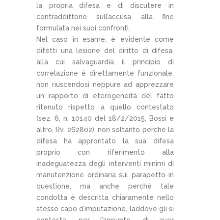
la propria difesa e di discutere in
contraddittorio sull’accusa alla fine
formulata nei suoi confronti.
Nel caso in esame, è evidente come
difetti una lesione del diritto di difesa,
alla cui salvaguardia il principio di
correlazione è direttamente funzionale,
non riuscendosi neppure ad apprezzare
un rapporto di eterogeneità del fatto
ritenuto rispetto a quello contestato
(sez. 6, n. 10140 del 18/2/2015, Bossi e
altro, Rv. 262802), non soltanto perché la
difesa ha approntato la sua difesa
proprio con riferimento alla
inadeguatezza degli interventi minimi di
manutenzione ordinaria sul parapetto in
questione, ma anche perché tale
condotta è descritta chiaramente nello
stesso capo d’imputazione, laddove gli si
contesta, per l’appunto, di aver