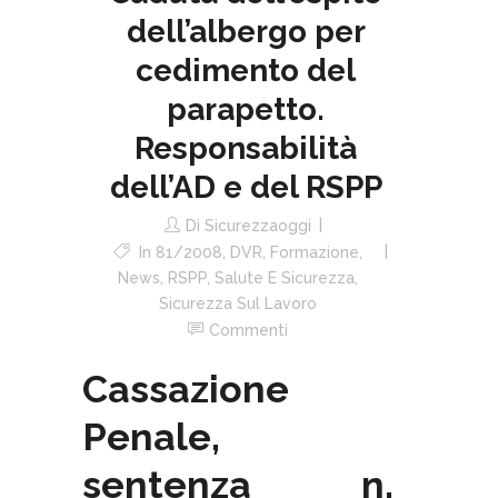
dell’albergo per
cedimento del
parapetto.
Responsabilità
dell’AD e del RSPP
Di
Sicurezzaoggi
In
81/2008
,
DVR
,
Formazione
,
News
,
RSPP
,
Salute E Sicurezza
,
Sicurezza Sul Lavoro
Commenti
Cassazione
Penale,
sentenza n.