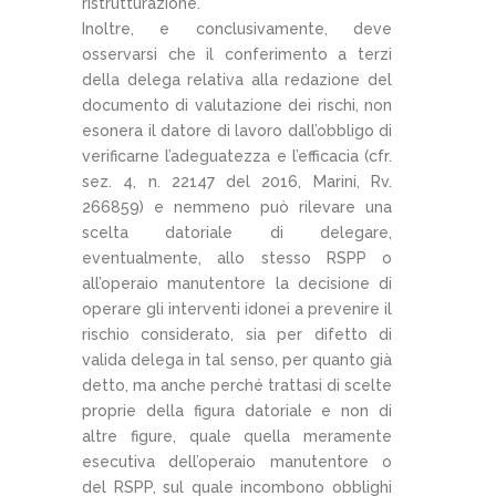
ristrutturazione.
Inoltre, e conclusivamente, deve
osservarsi che il conferimento a terzi
della delega relativa alla redazione del
documento di valutazione dei rischi, non
esonera il datore di lavoro dall’obbligo di
verificarne l’adeguatezza e l’efficacia (cfr.
sez. 4, n. 22147 del 2016, Marini, Rv.
266859) e nemmeno può rilevare una
scelta datoriale di delegare,
eventualmente, allo stesso RSPP o
all’operaio manutentore la decisione di
operare gli interventi idonei a prevenire il
rischio considerato, sia per difetto di
valida delega in tal senso, per quanto già
detto, ma anche perché trattasi di scelte
proprie della figura datoriale e non di
altre figure, quale quella meramente
esecutiva dell’operaio manutentore o
del RSPP, sul quale incombono obblighi