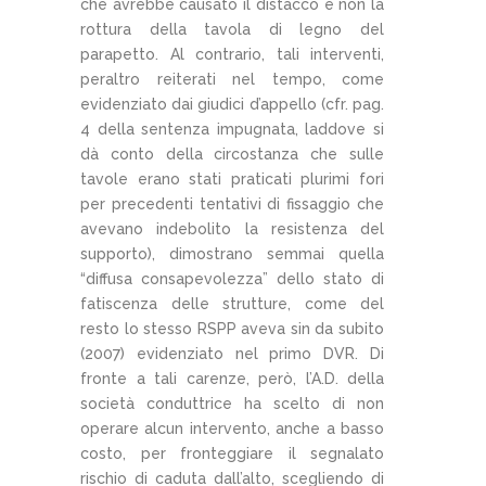
che avrebbe causato il distacco e non la
rottura della tavola di legno del
parapetto. Al contrario, tali interventi,
peraltro reiterati nel tempo, come
evidenziato dai giudici d’appello (cfr. pag.
4 della sentenza impugnata, laddove si
dà conto della circostanza che sulle
tavole erano stati praticati plurimi fori
per precedenti tentativi di fissaggio che
avevano indebolito la resistenza del
supporto), dimostrano semmai quella
“diffusa consapevolezza” dello stato di
fatiscenza delle strutture, come del
resto lo stesso RSPP aveva sin da subito
(2007) evidenziato nel primo DVR. Di
fronte a tali carenze, però, l’A.D. della
società conduttrice ha scelto di non
operare alcun intervento, anche a basso
costo, per fronteggiare il segnalato
rischio di caduta dall’alto, scegliendo di