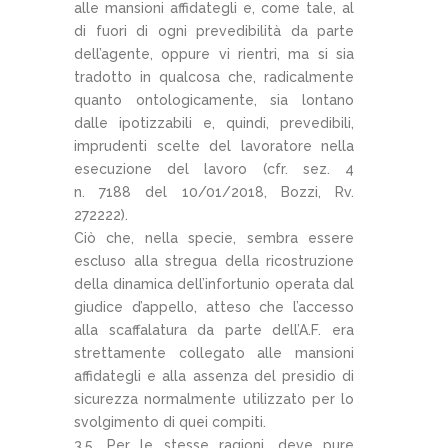
alle mansioni affidategli e, come tale, al
di fuori di ogni prevedibilità da parte
dell’agente, oppure vi rientri, ma si sia
tradotto in qualcosa che, radicalmente
quanto ontologicamente, sia lontano
dalle ipotizzabili e, quindi, prevedibili,
imprudenti scelte del lavoratore nella
esecuzione del lavoro (cfr. sez. 4
n. 7188 del 10/01/2018, Bozzi, Rv.
272222).
Ciò che, nella specie, sembra essere
escluso alla stregua della ricostruzione
della dinamica dell’infortunio operata dal
giudice d’appello, atteso che l’accesso
alla scaffalatura da parte dell’A.F. era
strettamente collegato alle mansioni
affidategli e alla assenza del presidio di
sicurezza normalmente utilizzato per lo
svolgimento di quei compiti.
3.5. Per le stesse ragioni, deve pure