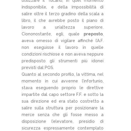
utilizzare il Tucano, in quel momento
indisponibile, e della impossibilità di
salire oltre il terzo gradino della scala a
libro, il che avrebbe posto il piano di
lavoro a un’altezza superiore.
Ciononostante, egli, quale
preposto
,
aveva omesso di vigilare affinché l’A.F.
non eseguisse il lavoro in quelle
condizioni rischiose e non aveva neppure
predisposto gli strumenti più idonei
previsti dal POS.
Quanto al secondo profilo, la vittima, nel
momento in cui avvenne l’infortunio,
stava eseguendo proprio le direttive
impartite dal capo settore F.F. e sotto la
sua direzione ed era stato costretto a
salire sulla struttura per posizionare la
merce senza che gli fosse messo a
disposizione l’elevatore, presidio di
sicurezza espressamente contemplato