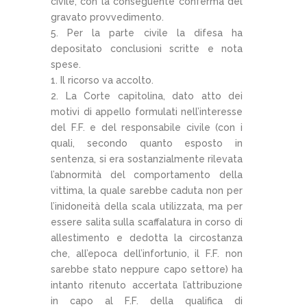
civile, con la conseguente conferma del
gravato provvedimento.
5. Per la parte civile la difesa ha
depositato conclusioni scritte e nota
spese.
1. Il ricorso va accolto.
2. La Corte capitolina, dato atto dei
motivi di appello formulati nell’interesse
del F.F. e del responsabile civile (con i
quali, secondo quanto esposto in
sentenza, si era sostanzialmente rilevata
l’abnormità del comportamento della
vittima, la quale sarebbe caduta non per
l’inidoneità della scala utilizzata, ma per
essere salita sulla scaffalatura in corso di
allestimento e dedotta la circostanza
che, all’epoca dell’infortunio, il F.F. non
sarebbe stato neppure capo settore) ha
intanto ritenuto accertata l’attribuzione
in capo al F.F. della qualifica di