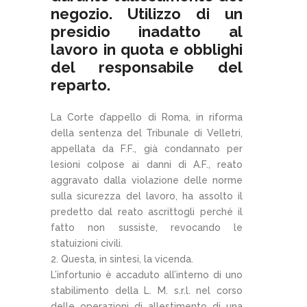
negozio. Utilizzo di un
presidio inadatto al
lavoro in quota e obblighi
del responsabile del
reparto.
La Corte d’appello di Roma, in riforma
della sentenza del Tribunale di Velletri,
appellata da F.F., già condannato per
lesioni colpose ai danni di A.F., reato
aggravato dalla violazione delle norme
sulla sicurezza del lavoro, ha assolto il
predetto dal reato ascrittogli perché il
fatto non sussiste, revocando le
statuizioni civili.
2. Questa, in sintesi, la vicenda.
L’infortunio è accaduto all’interno di uno
stabilimento della L. M. s.r.l. nel corso
delle operazioni di allestimento di una