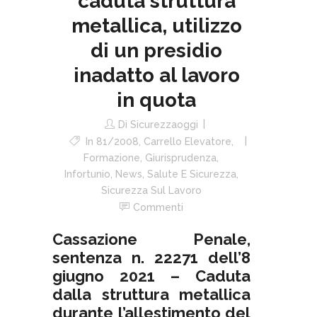
caduta struttura
metallica, utilizzo
di un presidio
inadatto al lavoro
in quota
Di
Sicurezzaoggi
In
81/2008
,
Carrello Elevatore
,
Formazione
,
Giurisprudenza
,
Infortunio
,
News
,
Salute E Sicurezza
,
Sicurezza Sul Lavoro
Commenti
Cassazione Penale,
sentenza n. 22271 dell’8
giugno 2021 – Caduta
dalla struttura metallica
durante l’allestimento del