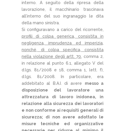
interno. A seguito della ripresa della
lavorazione, il macchinario trascinava
all’interno del suo ingranaggio le dita
della mano sinistra.
Si configuravano a carico del ricorrente,
profili di colpa generica, consistita in
negligenza, imprudenza ed imperizia,
nonché, di colpa specifica, consistita
nella violazione degli artt. 70
, comma 2,
in relazione al punto 6.1, allegato V del
d.lgs. 81/2008 e 18, comma 1, lett. f),
d.lgs. 81/2008. In particolare, era
addebitato al B.A.I. di avere
messo a
disposizione del lavoratore una
attrezzatura di lavoro inidonea, in
relazione alla sicurezza dei lavoratori
e non conforme ai requisiti generali di
sicurezza; di non avere adottato le
misure tecniche ed organizzative
necessarie per ridurre al minimo il