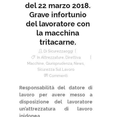
del 22 marzo 2018.
Grave infortunio
del lavoratore con
la macchina
tritacarne.
Di
Sicurezzaoggi
In
Attrezzature
,
Direttiva
Macchine
,
Giurisprudenza
,
News
,
Sicurezza Sul Lavoro
Commenti
Responsabilità del datore di
lavoro per avere messo a
disposizione del lavoratore
un’attrezzatura di lavoro
inidonea