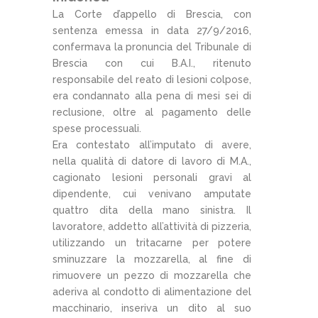
La Corte d’appello di Brescia, con
sentenza emessa in data 27/9/2016,
confermava la pronuncia del Tribunale di
Brescia con cui B.A.I., ritenuto
responsabile del reato di lesioni colpose,
era condannato alla pena di mesi sei di
reclusione, oltre al pagamento delle
spese processuali.
Era contestato all’imputato di avere,
nella qualità di datore di lavoro di M.A.,
cagionato lesioni personali gravi al
dipendente, cui venivano amputate
quattro dita della mano sinistra. Il
lavoratore, addetto all’attività di pizzeria,
utilizzando un tritacarne per potere
sminuzzare la mozzarella, al fine di
rimuovere un pezzo di mozzarella che
aderiva al condotto di alimentazione del
macchinario, inseriva un dito al suo