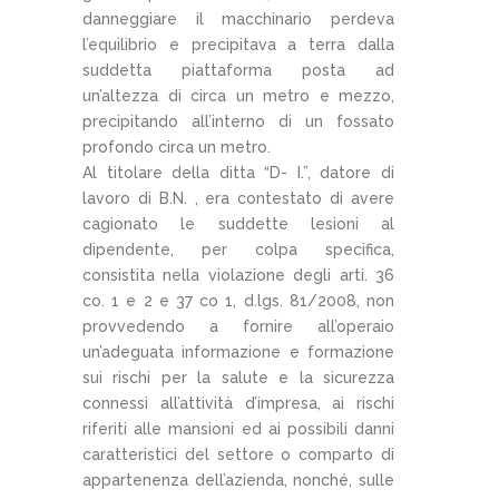
danneggiare il macchinario perdeva
l’equilibrio e precipitava a terra dalla
suddetta piattaforma posta ad
un’altezza di circa un metro e mezzo,
precipitando all’interno di un fossato
profondo circa un metro.
Al titolare della ditta “D- I.”, datore di
lavoro di B.N. , era contestato di avere
cagionato le suddette lesioni al
dipendente, per colpa specifica,
consistita nella violazione degli arti. 36
co. 1 e 2 e 37 co 1, d.lgs. 81/2008, non
provvedendo a fornire all’operaio
un’adeguata informazione e formazione
sui rischi per la salute e la sicurezza
connessi all’attività d’impresa, ai rischi
riferiti alle mansioni ed ai possibili danni
caratteristici del settore o comparto di
appartenenza dell’azienda, nonché, sulle