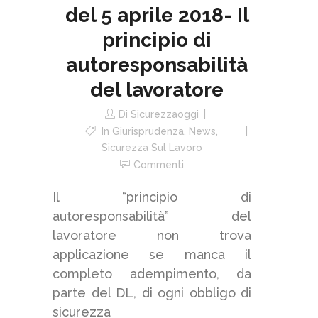
del 5 aprile 2018- Il
principio di
autoresponsabilità
del lavoratore
Di
Sicurezzaoggi
In
Giurisprudenza
,
News
,
Sicurezza Sul Lavoro
Commenti
Il “principio di
autoresponsabilità” del
lavoratore non trova
applicazione se manca il
completo adempimento, da
parte del DL, di ogni obbligo di
sicurezza