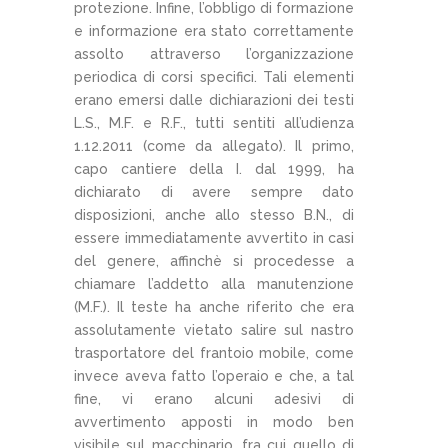
protezione. Infine, l’obbligo di formazione
e informazione era stato correttamente
assolto attraverso l’organizzazione
periodica di corsi specifici. Tali elementi
erano emersi dalle dichiarazioni dei testi
L.S., M.F. e R.F., tutti sentiti all’udienza
1.12.2011 (come da allegato). Il primo,
capo cantiere della I. dal 1999, ha
dichiarato di avere sempre dato
disposizioni, anche allo stesso B.N., di
essere immediatamente avvertito in casi
del genere, affinchè si procedesse a
chiamare l’addetto alla manutenzione
(M.F.). Il teste ha anche riferito che era
assolutamente vietato salire sul nastro
trasportatore del frantoio mobile, come
invece aveva fatto l’operaio e che, a tal
fine, vi erano alcuni adesivi di
avvertimento apposti in modo ben
visibile sul macchinario, fra cui quello di