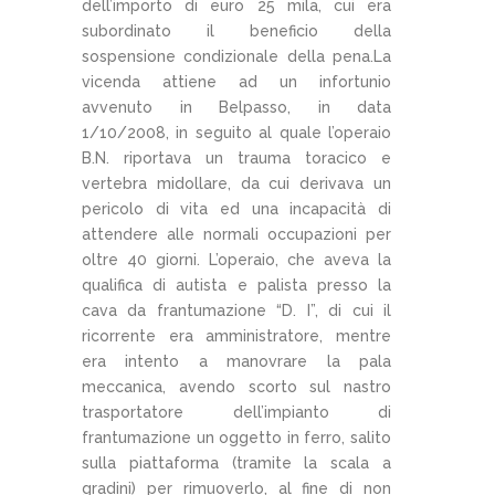
dell’importo di euro 25 mila, cui era
subordinato il beneficio della
sospensione condizionale della pena.La
vicenda attiene ad un infortunio
avvenuto in Belpasso, in data
1/10/2008, in seguito al quale l’operaio
B.N. riportava un trauma toracico e
vertebra midollare, da cui derivava un
pericolo di vita ed una incapacità di
attendere alle normali occupazioni per
oltre 40 giorni. L’operaio, che aveva la
qualifica di autista e palista presso la
cava da frantumazione “D. I”, di cui il
ricorrente era amministratore, mentre
era intento a manovrare la pala
meccanica, avendo scorto sul nastro
trasportatore dell’impianto di
frantumazione un oggetto in ferro, salito
sulla piattaforma (tramite la scala a
gradini) per rimuoverlo, al fine di non