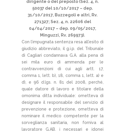
dirigente o del preposto (Sez. 4, n.
50037 del 10/10/2017 – dep.
31/10/2017, Buzzegoli e altri, Rv.
271327; Sez. 4, n. 22606 del
04/04/2017 – dep. 09/05/2017,
Minguzzi, Rv. 269973).
Con l’impugnata sentenza resa all’esito di
giudizio abbreviato, il g.i.p. del Tribunale
di Cagliari condannava G.A. alla pena di
sei mila euro di ammenda per le
contravvenzioni di cui agli artt. 17,
comma 1, lett. b), 18, comma 1, lett. a) e
d), e 96 d.lgs. n. 81 del 2008, perché,
quale datore di lavoro e titolare della
omonima ditta individuale: ometteva di
designare il responsabile del servizio di
prevenzione e protezione, ometteva di
nominare il medico competente per la
sorveglianza sanitaria, non forniva al
lavoratore G.AB. i necessari e idonei