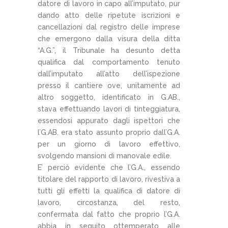
datore di lavoro in capo all’imputato, pur
dando atto delle ripetute iscrizioni e
cancellazioni dal registro delle imprese
che emergono dalla visura della ditta
“A.G.”, il Tribunale ha desunto detta
qualifica dal comportamento tenuto
dall’imputato all’atto dell’ispezione
presso il cantiere ove, unitamente ad
altro soggetto, identificato in G.AB.,
stava effettuando lavori di tinteggiatura,
essendosi appurato dagli ispettori che
l’G.AB. era stato assunto proprio dall’G.A.
per un giorno di lavoro effettivo,
svolgendo mansioni di manovale edile.
E’ perciò evidente che l’G.A., essendo
titolare del rapporto di lavoro, rivestiva a
tutti gli effetti la qualifica di datore di
lavoro, circostanza, del resto,
confermata dal fatto che proprio l’G.A.
abbia in seguito ottemperato alle