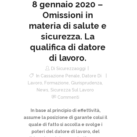
8 gennaio 2020 –
Omissioni in
materia di salute e
sicurezza. La
qualifica di datore
di lavoro.
Di
Sicurezzaoggi
In
Cassazione Penale
,
Datore Di
Lavoro
,
Formazione
,
Giurisprudenza
,
News
,
Sicurezza Sul Lavoro
Commenti
In base al principio di effettività,
assume la posizione di garante colui il
quale di fatto si accolla e svolge i
poteri del datore di lavoro, del