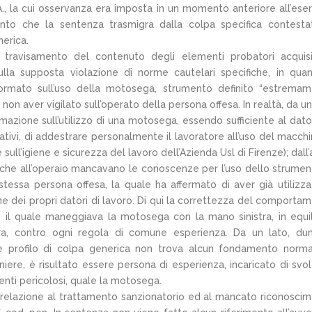
A., la cui osservanza era imposta in un momento anteriore all’eser
tanto che la sentenza trasmigra dalla colpa specifica contesta
erica.
er travisamento del contenuto degli elementi probatori acquisi
la supposta violazione di norme cautelari specifiche, in quan
ormato sull’uso della motosega, strumento definito “estrema
 non aver vigilato sull’operato della persona offesa. In realtà, da un
mazione sull’utilizzo di una motosega, essendo sufficiente al dato
tivi, di addestrare personalmente il lavoratore all’uso del macchi
ull’igiene e sicurezza del lavoro dell’Azienda Usl di Firenze); dall’a
e che all’operaio mancavano le conoscenze per l’uso dello strumen
stessa persona offesa, la quale ha affermato di aver già utilizza
e dei propri datori di lavoro. Di qui la correttezza del comporta
e, il quale maneggiava la motosega con la mano sinistra, in equil
tra, contro ogni regola di comune esperienza. Da un lato, du
ome profilo di colpa generica non trova alcun fondamento norma
niere, è risultato essere persona di esperienza, incaricato di svo
enti pericolosi, quale la motosega.
 in relazione al trattamento sanzionatorio ed al mancato riconosci