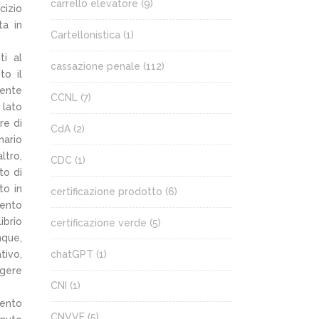
carrello elevatore
(9)
cizio
ta in
Cartellonistica
(1)
ti al
cassazione penale
(112)
to il
mente
CCNL
(7)
 lato
re di
CdA
(2)
nario
ltro,
CDC
(1)
to di
to in
certificazione prodotto
(6)
mento
ibrio
certificazione verde
(5)
nque,
tivo,
chatGPT
(1)
lgere
CNI
(1)
mento
CNVVF
(5)