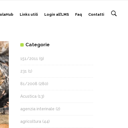
olaHub
Links utili
Login all’LMS
Faq
Contatti
Categorie
151/2011
(9)
231
(1)
81/2008
(280)
Acustica
(13)
agenzia interinale
(2)
agricoltura
(44)