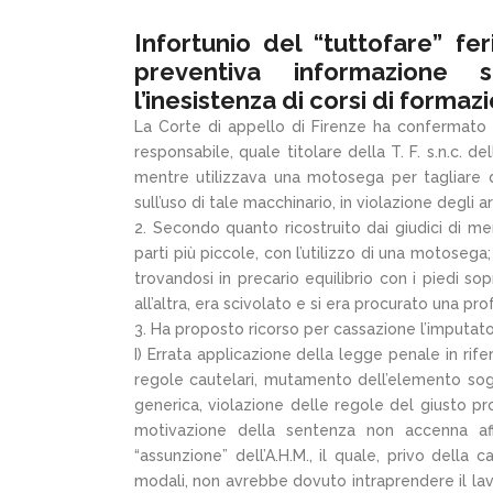
Infortunio del “tuttofare” f
preventiva informazione su
l’inesistenza di corsi di formaz
La Corte di appello di Firenze ha confermato l
responsabile, quale titolare della T. F. s.n.c. d
mentre utilizzava una motosega per tagliare 
sull’uso di tale macchinario, in violazione degli a
2. Secondo quanto ricostruito dai giudici di merit
parti più piccole, con l’utilizzo di una motosega;
trovandosi in precario equilibrio con i piedi s
all’altra, era scivolato e si era procurato una pr
3. Ha proposto ricorso per cassazione l’imputato, 
I) Errata applicazione della legge penale in rif
regole cautelari, mutamento dell’elemento sog
generica, violazione delle regole del giusto pr
motivazione della sentenza non accenna af
“assunzione” dell’A.H.M., il quale, privo della
modali, non avrebbe dovuto intraprendere il lav