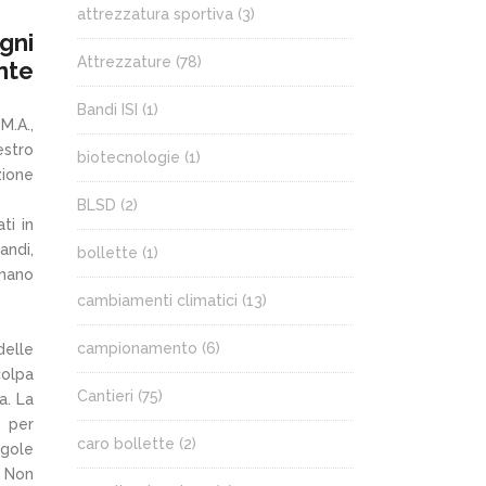
attrezzatura sportiva
(3)
gni
Attrezzature
(78)
nte
Bandi ISI
(1)
M.A.,
estro
biotecnologie
(1)
zione
BLSD
(2)
ti in
andi,
bollette
(1)
 mano
cambiamenti climatici
(13)
campionamento
(6)
delle
colpa
Cantieri
(75)
a. La
 per
caro bollette
(2)
egole
. Non