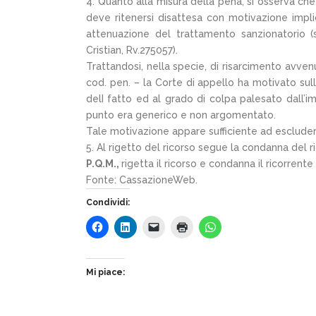
4. Quanto alla misura della pena, si osserva che
deve ritenersi disattesa con motivazione impli
attenuazione del trattamento sanzionatorio (
Cristian, Rv.275057).
Trattandosi, nella specie, di risarcimento avvenut
cod. pen. – la Corte di appello ha motivato sulla
delI fatto ed al grado di colpa palesato dall’i
punto era generico e non argomentato.
Tale motivazione appare sufficiente ad escludere 
5. Al rigetto del ricorso segue la condanna del 
P.Q.M.,
rigetta il ricorso e condanna il ricorren
Fonte: CassazioneWeb.
Condividi:
Mi piace: