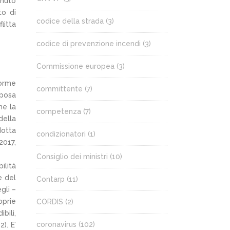
enuto
to di
codice della strada
(3)
litta
codice di prevenzione incendi
(3)
Commissione europea
(3)
norme
committente
(7)
lposa
he la
competenza
(7)
della
dotta
condizionatori
(1)
2017,
Consiglio dei ministri
(10)
ilità
e del
Contarp
(11)
gli –
oprie
CORDIS
(2)
bili,
coronavirus
(102)
). E’