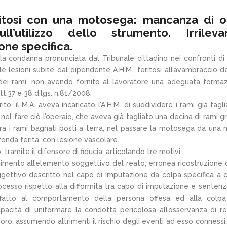
eritosi con una motosega: mancanza di o
ll’utilizzo dello strumento. Irrileva
ione specifica.
a condanna pronunciata dal Tribunale cittadino nei confronti di 
elle lesioni subite dal dipendente A.H.M., feritosi all’avambraccio d
dei rami, non avendo fornito al lavoratore una adeguata forma
rtt.37 e 38 d.lgs. n.81/2008.
o, il M.A. aveva incaricato l’A.H.M. di suddividere i rami già taglia
 nel fare ciò l’operaio, che aveva già tagliato una decina di rami gr
opra i rami bagnati posti a terra, nel passare la motosega da una
ofonda ferita, con lesione vascolare.
tramite il difensore di fiducia, articolando tre motivi:
erimento all’elemento soggettivo del reato; erronea ricostruzione 
gettivo descritto nel capo di imputazione da colpa specifica a 
ocesso rispetto alla difformità tra capo di imputazione e sentenz
fatto al comportamento della persona offesa ed alla colpa
 capacità di uniformare la condotta pericolosa all’osservanza di r
oro, assumendo altrimenti il rischio degli eventi ad esso connessi