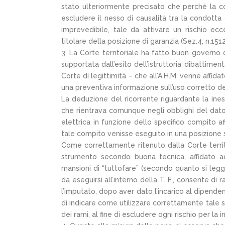
stato ulteriormente precisato che perché la 
escludere il nesso di causalità tra la condotta 
imprevedibile, tale da attivare un rischio ec
titolare della posizione di garanzia (Sez.4, n.15
3. La Corte territoriale ha fatto buon governo 
supportata dall’esito dell’istruttoria dibattime
Corte di legittimità – che all’A.H.M. venne affi
una preventiva informazione sull’uso corretto 
La deduzione del ricorrente riguardante la ines
che rientrava comunque negli obblighi del datore
elettrica in funzione dello specifico compito affi
tale compito venisse eseguito in una posizione s
Come correttamente ritenuto dalla Corte territo
strumento secondo buona tecnica, affidato 
mansioni di “tuttofare” (secondo quanto si legge 
da eseguirsi all’interno della T. F., consente di r
l’imputato, dopo aver dato l’incarico al dipen
di indicare come utilizzare correttamente tale s
dei rami, al fine di escludere ogni rischio per la 