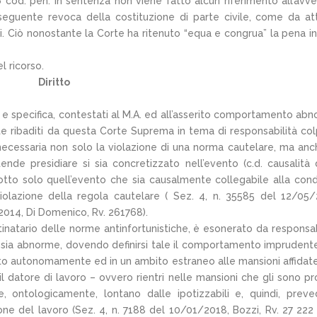
.6 cod. pen. In sentenza non viene fatto alcun riferimento all’avv
seguente revoca della costituzione di parte civile, come da at
i. Ciò nonostante la Corte ha ritenuto “equa e congrua” la pena inf
l ricorso.
Diritto
ca e specifica, contestati al M.A. ed all’asserito comportamento ab
olte ribaditi da questa Corte Suprema in tema di responsabilità co
 necessaria non solo la violazione di una norma cautelare, ma anc
ende presidiare si sia concretizzato nell’evento (c.d. causalità 
dotto solo quell’evento che sia causalmente collegabile alla con
olazione della regola cautelare ( Sez. 4, n. 35585 del 12/05/
2014, Di Domenico, Rv. 261768).
stinatario delle norme antinfortunistiche, è esonerato da responsab
sia abnorme, dovendo definirsi tale il comportamento imprudent
tto autonomamente ed in un ambito estraneo alle mansioni affidate
r il datore di lavoro – ovvero rientri nelle mansioni che gli sono pr
 ontologicamente, lontano dalle ipotizzabili e, quindi, prevedi
ne del lavoro (Sez. 4, n. 7188 del 10/01/2018, Bozzi, Rv. 27 222 2