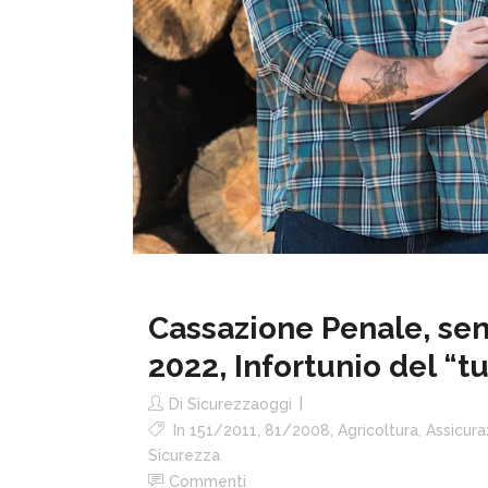
Cassazione Penale, sen
2022, Infortunio del “t
Di
Sicurezzaoggi
In
151/2011
,
81/2008
,
Agricoltura
,
Assicura
Sicurezza
Commenti