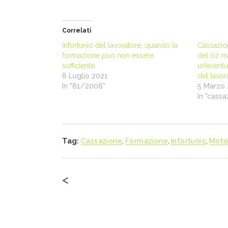
Correlati
Infortunio del lavoratore, quando la
Cassazio
formazione può non essere
del 02 ma
sufficiente.
un’event
8 Luglio 2021
del lavor
In "81/2008"
5 Marzo
In "cass
Tag:
Cassazione
,
Formazione
,
Infortunio
,
Moto
<