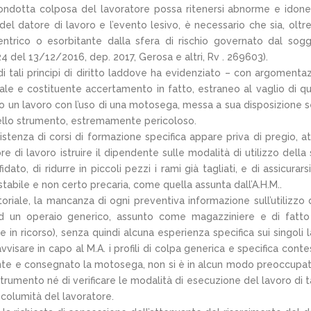
condotta colposa del lavoratore possa ritenersi abnorme e idon
del datore di lavoro e l’evento lesivo, è necessario che sia, oltr
centrico o esorbitante dalla sfera di rischio governato dal sog
124 del 13/12/2016, dep. 2017, Gerosa e altri, Rv . 269603).
di tali principi di diritto laddove ha evidenziato – con argomenta
ntale e costituente accertamento in fatto, estraneo al vaglio di q
dato un lavoro con l’uso di una motosega, messa a sua disposizione 
dello strumento, estremamente pericoloso.
istenza di corsi di formazione specifica appare priva di pregio, a
 di lavoro istruire il dipendente sulle modalità di utilizzo della
dato, di ridurre in piccoli pezzi i rami già tagliati, e di assicurars
tabile e non certo precaria, come quella assunta dall’A.H.M..
riale, la mancanza di ogni preventiva informazione sull’utilizzo 
ad un operaio generico, assunto come magazziniere e di fatt
in ricorso), senza quindi alcuna esperienza specifica sui singoli l
avvisare in capo al M.A. i profili di colpa generica e specifica contes
dente e consegnato la motosega, non si è in alcun modo preoccupa
trumento né di verificare le modalità di esecuzione del lavoro di t
incolumità del lavoratore.