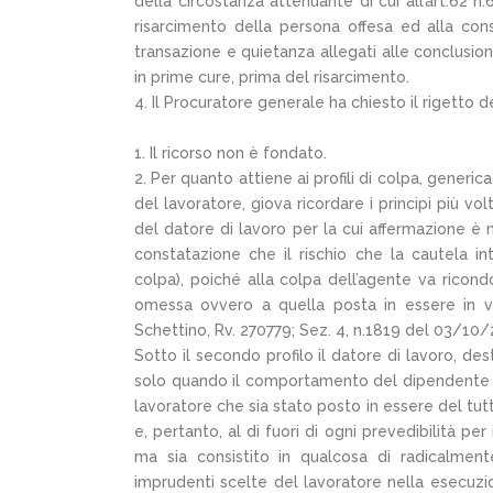
della circostanza attenuante di cui all’art.62 n
risarcimento della persona offesa ed alla con
transazione e quietanza allegati alle conclusion
in prime cure, prima del risarcimento.
4. Il Procuratore generale ha chiesto il rigetto de
1. Il ricorso non è fondato.
2. Per quanto attiene ai profili di colpa, generi
del lavoratore, giova ricordare i principi più v
del datore di lavoro per la cui affermazione è
constatazione che il rischio che la cautela int
colpa), poiché alla colpa dell’agente va ricon
omessa ovvero a quella posta in essere in vi
Schettino, Rv. 270779; Sez. 4, n.1819 del 03/10/
Sotto il secondo profilo il datore di lavoro, de
solo quando il comportamento del dipendente 
lavoratore che sia stato posto in essere del tu
e, pertanto, al di fuori di ogni prevedibilità pe
ma sia consistito in qualcosa di radicalmente,
imprudenti scelte del lavoratore nella esecuzio