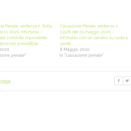
ne Penale, sentenza n. 8164
Cassazione Penale, sentenza n.
rzo 2020. Infortunio –
13578 del 05 maggio 2020 –
uale condotta imprudente
Infortunio con un carrello su ruote a
atore era prevedibile
spinta
 2020
8 Maggio 2020
azione penale"
In "cassazione penale"
sega