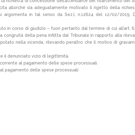
 la richiesta di concessione dell’attenuante del risarcimento del 
cita allorché sia adeguatamente motivato il rigetto della richies
si argomenta in tal senso da Sez.l, n.12624 del 12/02/2019, 
o in corso di giudizio – fuori pertanto dal termine di cui all’art. 6
 congruità della pena inflitta dal Tribunale in rapporto alla rileva
mputato nella vicenda, rilevando peraltro che il motivo di gravam
il denunciato vizio di legittimità.
ricorrente al pagamento delle spese processuali.
te al pagamento delle spese processuali