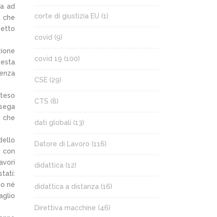
ea ad
corte di giustizia EU
(1)
e che
getto
covid
(9)
zione
covid 19
(100)
uesta
senza
CSE
(29)
tteso
CTS
(8)
 sega
i che
dati globali
(13)
dello
Datore di Lavoro
(116)
o con
avori
didattica
(12)
tati:
to né
didattica a distanza
(16)
aglio
Direttiva macchine
(46)