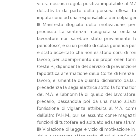
vi era nessuna regola positiva imputabile al M.
dell’attività da parte della persona offesa, 
imputazione ad una responsabilità per colpa gen
II) Manifesta illogicità della motivazione, p
processo. La sentenza impugnata si fonda sul
lavoratore non sarebbe stato previamente f
pericoloso”, e su un profilo di colpa generica per
è stato accertato che non esistono corsi di for
lavoro, per l’adempimento dei propri oneri forma
(teste P., dipendente del servizio di prevenzione s
l’apodittica affermazione della Corte di Firenz
lavoro, è smentita da quanto dichiarato dalla 
precedenza la sega elettrica sotto la formazion
del M.A. e l’abnormità di quello del lavorator
precario, passandola poi da una mano all’al
l’omissione di vigilanza attribuita al M.A. c
dall’altro l’A.H.M., pur se assunto come magazzi
funzioni di tuttofare ed abituato ad usare strum
III) Violazione di legge e vizio di motivazione