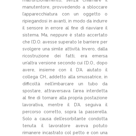
manutentore, provvedendo a sbloccare
l’apparecchiatura con un oggetto o
ripiegandosi in avanti, in modo da indurre
il sensore in errore al fine di riavviare il
sistema. Ma, neppure è stato accertato
che l’D.O. avesse superato le barriere per
svolgere una simile attività. Invero, dalla
ricostruzione dei fatti, era emersa
un’altra versione secondo cui l’D.O., dopo
avere, insieme con il D’A. aiutato il
collega CH., addetto alla smussatrice, in
difficoltà nell’imbarcare un tubo da
spostare, attraversava l’area interdetta
al fine di tornare alla propria postazione
lavorativa, mentre il D’A. seguiva il
percorso corretto, sopra la passerella.
Solo a causa dell’esorbitante condotta
tenuta il lavoratore aveva potuto
rimanere incastrato col petto e con una