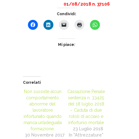
01/08/2018 n. 37106
Condividi:
Mi piace:
Correlati
Non sussiste alcun
Cassazione Penale
comportamento
sentenza n. 33425
abnorme del
del 18 luglio 2018
lavoratore
– Caduta di due
infortunato quando
rotoli di acciaio e
manca un’adeguata
infortunio mortale
formazione.
23 Luglio 2018
30 Novembre 2017
In "Attrezzature"