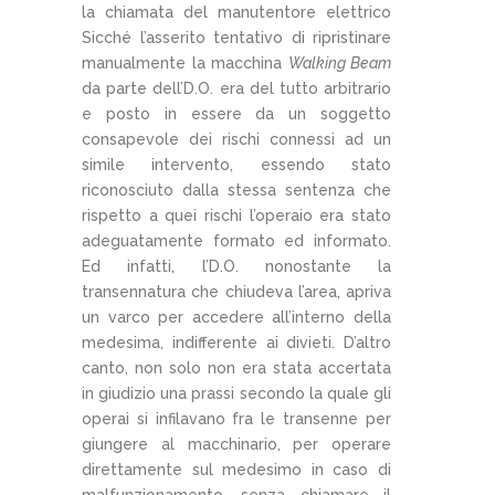
la chiamata del manutentore elettrico
Sicché l’asserito tentativo di ripristinare
manualmente la macchina
Walking Beam
da parte dell’D.O. era del tutto arbitrario
e posto in essere da un soggetto
consapevole dei rischi connessi ad un
simile intervento, essendo stato
riconosciuto dalla stessa sentenza che
rispetto a quei rischi l’operaio era stato
adeguatamente formato ed informato.
Ed infatti, l’D.O. nonostante la
transennatura che chiudeva l’area, apriva
un varco per accedere all’interno della
medesima, indifferente ai divieti. D’altro
canto, non solo non era stata accertata
in giudizio una prassi secondo la quale gli
operai si infilavano fra le transenne per
giungere al macchinario, per operare
direttamente sul medesimo in caso di
malfunzionamento, senza chiamare il