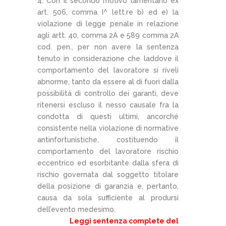
4. Con il secondo motivo lamentano ex
art. 506, comma I^ lett.re b) ed e) la
violazione di legge penale in relazione
agli artt. 40, comma 2A e 589 comma 2A
cod. pen., per non avere la sentenza
tenuto in considerazione che laddove il
comportamento del lavoratore si riveli
abnorme, tanto da essere al di fuori dalla
possibilità di controllo dei garanti, deve
ritenersi escluso il nesso causale fra la
condotta di questi ultimi, ancorché
consistente nella violazione di normative
antinfortunistiche, costituendo il
comportamento del lavoratore rischio
eccentrico ed esorbitante dalla sfera di
rischio governata dal soggetto titolare
della posizione di garanzia e, pertanto,
causa da sola sufficiente al prodursi
dell’evento medesimo.
Leggi sentenza complete del