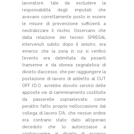
lavoratore, tale da escludere la
responsabilità degli imputati che
avevano correttamente posto in essere
le misure di prevenzione sufficienti a
neutralizzare il rischio. Osservano che
dalla relazione dei tecnici SPRESAL
intervenuti subito dopo il sinistro, era
emerso: che la zona in cui si verificò
l’evento era delimitata da pesanti
transenne e da idonea segnaletica di
divieto d’accesso; che per raggiungere la
postazione di lavoro di addetto al CUT
OFF l’D.O. avrebbe dovuto servirsi delle
apposite vie di camminamento costituite
da passerelle sopraelevate, come
peraltro fatto proprio nell’occasione dal
collega di lavoro D’A.; che nessun ordine
era contrario stato dato all’operaio
deceduto che lo autorizzasse a
contravvenire al divieto di accesso