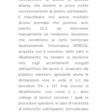
all’area; che durante le prove svolte
successivamente al sinistro sull’impianto,
il macchinario non aveva mostrato
alcuna anomalia che potesse aver
indotto l’D.O. ad intervenire
manualmente sul medesimo. Assumono
che, nondimeno, la corte territoriale
disattendendo l’informativa SPRESAL
acquisita con il consenso delle parti in
dibattimento, ha fondato la decisione
solo sugli accertamenti eseguiti
dall’ispettore del lavoro S., incaricato dal
pubblico ministero, ignorando anche le
dichiarazioni rese in sede di s.i.t dai
lavoratori D’A. e CH. (mai escussi in
dibattimento, così come il L., altro
collega di lavoro) secondo i quali le
procedure operative, in caso di necessità
di intervento sull’impianto, prevedevano