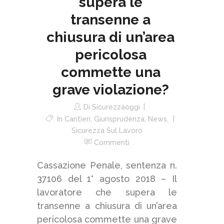
supera le
transenne a
chiusura di un’area
pericolosa
commette una
grave violazione?
Di
Sicurezzaoggi
In
Cantieri
,
Giurisprudenza
,
News
,
Sicurezza Sul Lavoro
Commenti
Cassazione Penale, sentenza n.
37106 del 1° agosto 2018 – Il
lavoratore che supera le
transenne a chiusura di un’area
pericolosa commette una grave