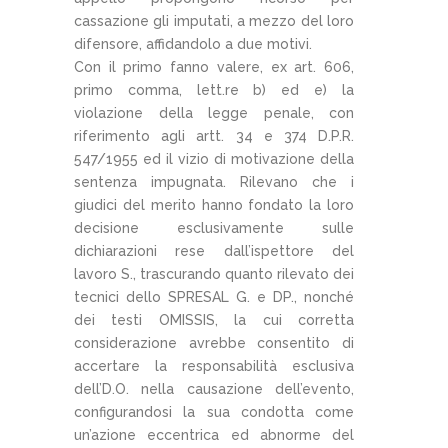
cassazione gli imputati, a mezzo del loro
difensore, affidandolo a due motivi.
Con il primo fanno valere, ex art. 606,
primo comma, lett.re b) ed e) la
violazione della legge penale, con
riferimento agli artt. 34 e 374 D.P.R.
547/1955 ed il vizio di motivazione della
sentenza impugnata. Rilevano che i
giudici del merito hanno fondato la loro
decisione esclusivamente sulle
dichiarazioni rese dall’ispettore del
lavoro S., trascurando quanto rilevato dei
tecnici dello SPRESAL G. e DP., nonché
dei testi OMISSIS, la cui corretta
considerazione avrebbe consentito di
accertare la responsabilità esclusiva
dell’D.O. nella causazione dell’evento,
configurandosi la sua condotta come
un’azione eccentrica ed abnorme del