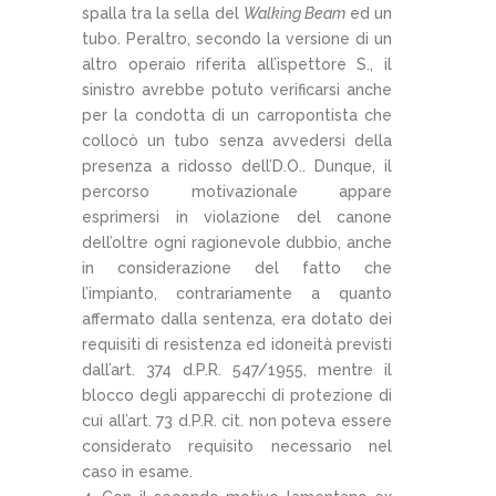
spalla tra la sella del
Walking Beam
ed un
tubo. Peraltro, secondo la versione di un
altro operaio riferita all’ispettore S., il
sinistro avrebbe potuto verificarsi anche
per la condotta di un carropontista che
collocò un tubo senza avvedersi della
presenza a ridosso dell’D.O.. Dunque, il
percorso motivazionale appare
esprimersi in violazione del canone
dell’oltre ogni ragionevole dubbio, anche
in considerazione del fatto che
l’impianto, contrariamente a quanto
affermato dalla sentenza, era dotato dei
requisiti di resistenza ed idoneità previsti
dall’art. 374 d.P.R. 547/1955, mentre il
blocco degli apparecchi di protezione di
cui all’art. 73 d.P.R. cit. non poteva essere
considerato requisito necessario nel
caso in esame.