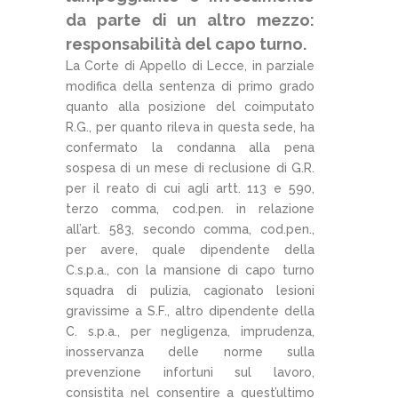
da parte di un altro mezzo:
responsabilità del capo turno.
La Corte di Appello di Lecce, in parziale
modifica della sentenza di primo grado
quanto alla posizione del coimputato
R.G., per quanto rileva in questa sede, ha
confermato la condanna alla pena
sospesa di un mese di reclusione di G.R.
per il reato di cui agli artt. 113 e 590,
terzo comma, cod.pen. in relazione
all’art. 583, secondo comma, cod.pen.,
per avere, quale dipendente della
C.s.p.a., con la mansione di capo turno
squadra di pulizia, cagionato lesioni
gravissime a S.F., altro dipendente della
C. s.p.a., per negligenza, imprudenza,
inosservanza delle norme sulla
prevenzione infortuni sul lavoro,
consistita nel consentire a quest’ultimo