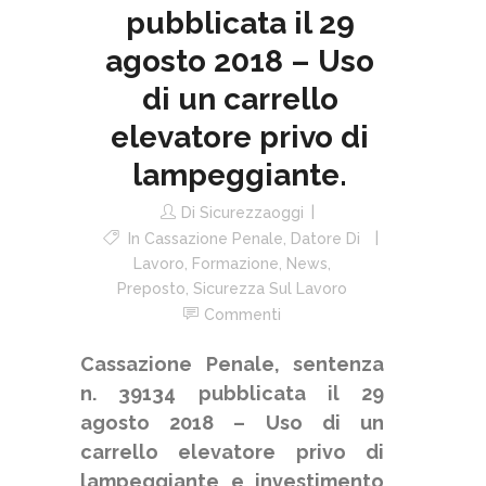
pubblicata il 29
agosto 2018 – Uso
di un carrello
elevatore privo di
lampeggiante.
Di
Sicurezzaoggi
In
Cassazione Penale
,
Datore Di
Lavoro
,
Formazione
,
News
,
Preposto
,
Sicurezza Sul Lavoro
Commenti
Cassazione Penale, sentenza
n. 39134 pubblicata il 29
agosto 2018 – Uso di un
carrello elevatore privo di
lampeggiante e investimento