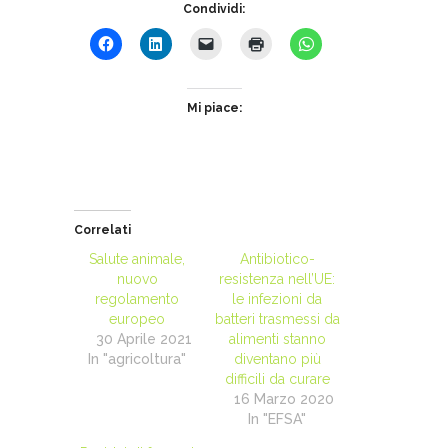
Condividi:
Mi piace:
Correlati
Salute animale,
Antibiotico-
nuovo
resistenza nell’UE:
regolamento
le infezioni da
europeo
batteri trasmessi da
30 Aprile 2021
alimenti stanno
In "agricoltura"
diventano più
difficili da curare
16 Marzo 2020
In "EFSA"