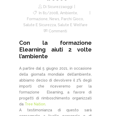
Di
Sicurezzaoggi
In
81/2008
,
Ambiente
,
Formazione
,
News
,
Parchi Gioco
,
Salute E Sicurezza
,
Salute E Welfare
Commenti
Con la formazione
Elearning aiuti 2 volte
l’ambiente
A partire dal 5 giugno 2021, in occasione
della giornata mondiale dell’ambiente,
abbiamo deciso di devolvere il 2% degli
importi che riceveremo per la
formazione Elearning, a favore di
progetti di rimboschimento organizzati
da
Tree Nation
.
A testimonianza di questo sarà