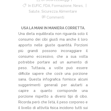
In
EUFIC
,
FDA
,
Formazione
,
News
,
Salute
,
Sicurezza Alimentare
Commenti
USA LA MANI IN MANIERA CORRETTA.
Una dieta equilibrata non riguarda solo il
consumo dei cibi giusti ma anche il loro
apporto nelle giuste quantità. Porzioni
più grandi possono incoraggiare il
consumo eccessivo, che a sua volta
potrebbe portare ad un aumento di
peso. Tuttavia, a volte può essere
difficile sapere che cos’è una porzione
sana. Questa infografica fornisce alcuni
suggerimenti generali per aiutarti a
capire a quanto corrisponde una
porzione rispetto a diversi tipi di cibo.
Ricorda però che l’età, il peso corporeo e
il livello di attività fisica incidono tutti sui