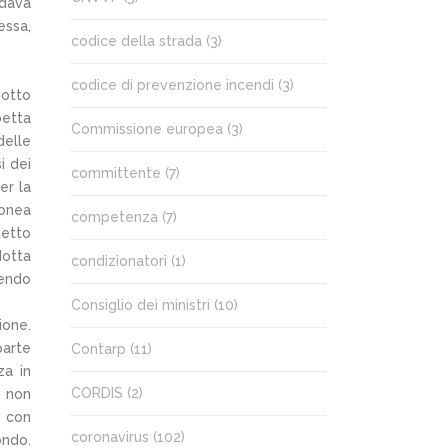
 dava
essa,
codice della strada
(3)
codice di prevenzione incendi
(3)
dotto
petta
Commissione europea
(3)
delle
i dei
committente
(7)
er la
donea
competenza
(7)
tetto
dotta
condizionatori
(1)
vendo
Consiglio dei ministri
(10)
ione.
parte
Contarp
(11)
za in
CORDIS
(2)
; non
e con
coronavirus
(102)
ondo.