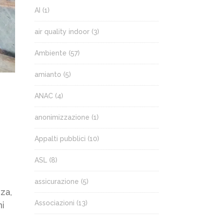
AI
(1)
air quality indoor
(3)
Ambiente
(57)
amianto
(5)
ANAC
(4)
anonimizzazione
(1)
Appalti pubblici
(10)
ASL
(8)
assicurazione
(5)
za,
Associazioni
(13)
ni