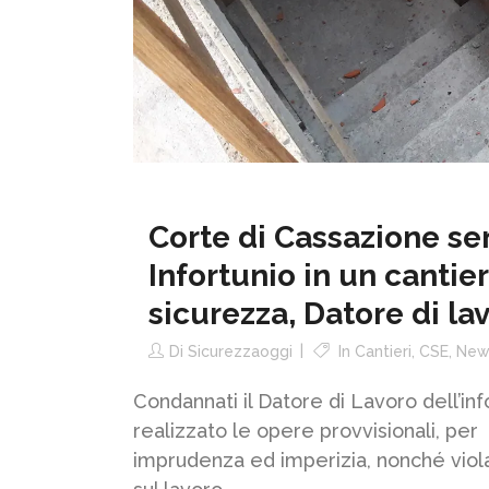
Corte di Cassazione se
Infortunio in un cantie
sicurezza, Datore di la
Di
Sicurezzaoggi
In
Cantieri
,
CSE
,
New
Condannati il Datore di Lavoro dell’info
realizzato le opere provvisionali, per
imprudenza ed imperizia, nonché viola