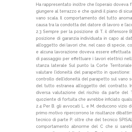
Ha rappresentato inoltre che l’operaio doveva fa
giungere al terrazzo e che quindi il piano di sicu
vano scala. Il comportamento del tutto anomalo
causa tra la condotta del datore di lavoro e l’a
2.3 Sempre per la posizione di T. il difensore B
posizione di garanzia individuata in capo al dato
all’oggetto dei lavori che, nel caso di specie, co
e alcuna lavorazione doveva essere effettuata
di passaggio per effettuare i lavori elettrici nel
stanza laterale Sul punto la Corte Territorial
valutare l’idoneità del parapetto in questione:
controllo dell’idoneità del parapetto sul vano s
del tutto estranea all’oggetto del contratto.
diversa valutazione del rischio da parte del 
quoziente di fortuita che avrebbe inficiato qual
2.4 Per B. gli avvocati L. e M. deducono vizio de
primo motivo ripercorrono le risultanze dibattim
tecnico di parte P. oltre che del tecnico SPISAL
comportamento abnorme del C che si sarebb