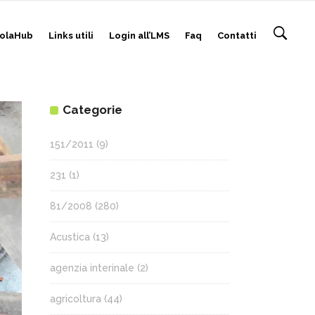
olaHub
Links utili
Login all’LMS
Faq
Contatti
Categorie
151/2011
(9)
231
(1)
81/2008
(280)
Acustica
(13)
agenzia interinale
(2)
agricoltura
(44)