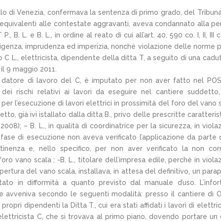
lo di Venezia, confermava la sentenza di primo grado, del Tribuna
equivalenti alle contestate aggravanti, aveva condannato alla pe
B. L. e B. L., in ordine al reato di cui all’art. 40, 590 co. I, II, III c
ligenza, imprudenza ed imperizia, nonché violazione delle norme p
o C L., elettricista, dipendente della ditta T, a seguito di una cadu
 il 9 maggio 2011.
., datore di lavoro del C, è imputato per non aver fatto nel PO
ei rischi relativi ai lavori da eseguire nel cantiere suddetto
per l’esecuzione di lavori elettrici in prossimità del foro del vano 
o, già ivi istallato dalla ditta B., privo delle prescritte caratteris
8); – B. L., in qualità di coordinatrice per la sicurezza, in viola
n fase di esecuzione non aveva verificato l’applicazione da parte 
rtinenza e, nello specifico, per non aver verificato la non cor
ro vano scala ; -B. L., titolare dell’impresa edile, perché in viola
ertura del vano scala, installava, in attesa del definitivo, un para
ato in difformità a quanto previsto dal manuale d’uso. L’infor
ale avveniva secondo le seguenti modalità: presso il cantiere di 
opri dipendenti la Ditta T., cui era stati affidati i lavori di elettric
o elettricista C, che si trovava al primo piano, dovendo portare un