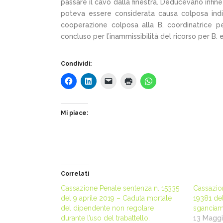
passare il cavo dalla finestra. Deducevano infin
poteva essere considerata causa colposa in
cooperazione colposa alla B. coordinatrice p
concluso per l’inammissibilità del ricorso per B. 
Condividi:
Mi piace:
Correlati
Cassazione Penale sentenza n. 15335
Cassazion
del 9 aprile 2019 – Caduta mortale
19381 de
del dipendente non regolare
sganciam
durante l’uso del trabattello.
13 Magg