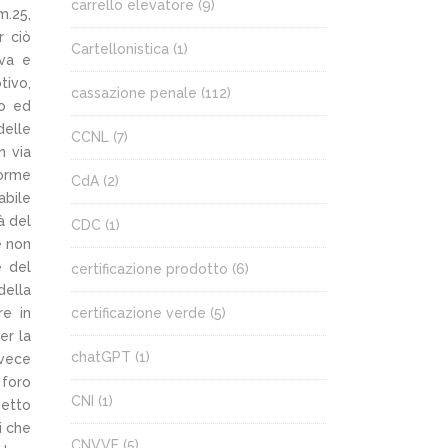
carrello elevatore
(9)
m.25,
r ciò
Cartellonistica
(1)
ava e
tivo,
cassazione penale
(112)
do ed
delle
CCNL
(7)
n via
norme
CdA
(2)
abile
à del
CDC
(1)
e non
e del
certificazione prodotto
(6)
della
re in
certificazione verde
(5)
er la
chatGPT
(1)
nvece
 foro
CNI
(1)
petto
i che
CNVVF
(5)