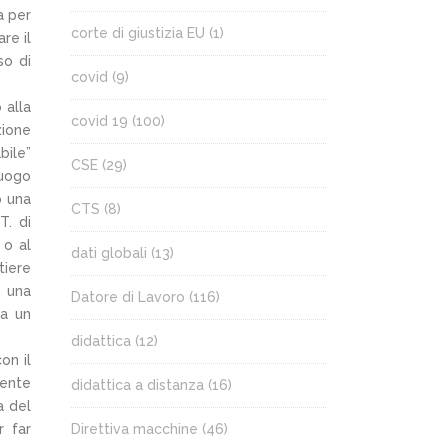
a per
corte di giustizia EU
(1)
re il
so di
covid
(9)
 alla
covid 19
(100)
zione
bile”
CSE
(29)
luogo
o una
CTS
(8)
T. di
 o al
dati globali
(13)
tiere
e una
Datore di Lavoro
(116)
 a un
didattica
(12)
on il
lente
didattica a distanza
(16)
a del
 far
Direttiva macchine
(46)