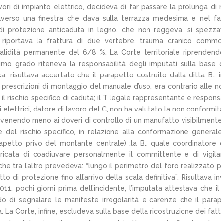
avori di impianto elettrico, decideva di far passare la prolunga di 
raverso una finestra che dava sulla terrazza medesima e nel fa
to di protezione anticaduta in legno, che non reggeva, si spezz
 riportava la frattura di due vertebre, trauma cranico commo
validità permanente del 6/8 %. La Corte territoriale riprenden
imo grado riteneva la responsabilità degli imputati sulla base 
: risultava accertato che il parapetto costruito dalla ditta B., i
e prescrizioni di montaggio del manuale d’uso, era contrario alle 
il rischio specifico di caduta; il T legale rappresentante e respons
i elettrici, datore di lavoro del C, non ha valutato la non conformit
, venendo meno ai doveri di controllo di un manufatto visibilment
e del rischio specifico, in relazione alla conformazione general
rapetto privo del montante centrale) ;la B., quale coordinatore 
caricata di coadiuvare personalmente il committente e di vigila
he tra l’altro prevedeva: “lungo il perimetro del foro realizzato p
 di protezione fino all’arrivo della scala definitiva”. Risultava i
011, pochi giorni prima dell’incidente, l’imputata attestava che il
o di segnalare le manifeste irregolarità e carenze che il para
 La Corte, infine, escludeva sulla base della ricostruzione dei fatt