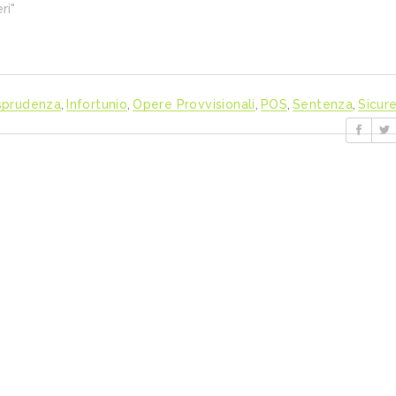
ri"
isprudenza
,
Infortunio
,
Opere Provvisionali
,
POS
,
Sentenza
,
Sicur