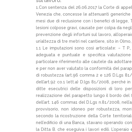
sul lavoro.
1.Con sentenza del 26.06.2017 la Corte di appel
Venezia che, concesse le attenuanti generiche 
mesi due di reclusione con i benefici di legge, T P., 
lesioni colpose gravi, causate per colpa da neg
prevenzione degli infortuni sul lavoro, all’operai
un’altezza di tre metri nel cantiere, sito in Olmo,
1.1 Le imputazioni sono così articolate: – T P
adeguata e puntuale e specifica valutazione d
particolare riferimento alle cautele da adottare 
e per non aver valutato la conformità del parapett
di robustezza (art.96 comma 2 e 126 D.Lgs 81/200
dell’art.92 co.1 lett.a) D.lgs 81/2008, perché i
ditte esecutrici delle disposizioni di loro pe
realizzazione del parapetto lungo il bordo del fo
dell’art. 146 comma1 del D.Lgs n.81/2008, nell’ap
provvisorio, non idoneo per robustezza, mont
secondo la ricostruzione della Corte territori
nell’edificio di una Banca, stavano operando con pr
la Ditta B. che eseguiva i lavori edili. L’operai