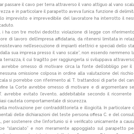
r passare il cavo per terra attraverso il vano attiguo al vano scal
rezza e in particolare il parapetto aveva l’unica funzione di delimita
 imprevisto e imprevedibile del lavoratore ha interrotto il nes
ccaduto.
. i ha con tre motivi dedotto: violazione di legge con riferimento
re di lavoro dell’impresa affidataria, da ritenersi limitata in rela
nsistevano nell’esecuzione di impianti elettrici e speciali dello sta
 dalla sua impresa presso il vano scale”, non essendo nemmeno 
la terrazza, il cui tragitto per raggiungerla si sviluppava attravers
e avrebbe omesso di motivare circa la fonte dell’obbligo per il 
 nessuna omissione colposa in ordine alla valutazione del rischio
cala si porrebbe con riferimento al T. trattandosi di parte del can
 Infine la Corte avrebbe omesso di motivare e di argomentare s
T. avrebbe evitato l’evento, addebitabile secondo il ricorrente
siasi cautela comportamentale di sicurezza.
lla motivazione per contraddittorietà e illogicità. In particolare c
entali delle dichiarazioni del teste persona offesa C. e del consu
, per sostenere che l’infortunio si è verificato unicamente a caus
e “slanciato” e non meramente appoggiato sul parapetto per