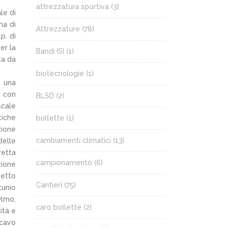
attrezzatura sportiva
(3)
le di
na di
Attrezzature
(78)
.p. di
er la
Bandi ISI
(1)
ta da
biotecnologie
(1)
S una
, con
BLSD
(2)
scale
tiche
bollette
(1)
zione
cambiamenti climatici
(13)
delle
retta
campionamento
(6)
zione
petto
Cantieri
(75)
tunio
Olmo,
caro bollette
(2)
ità e
 cavo