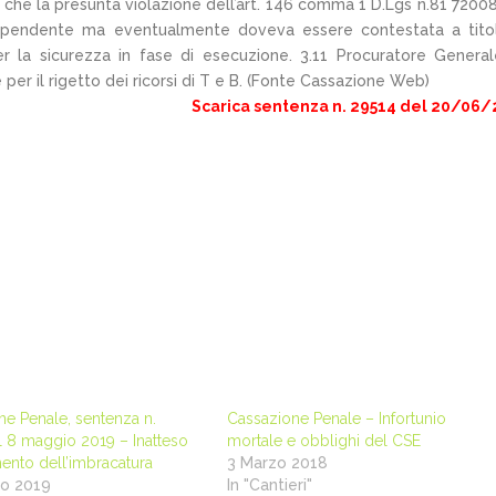
e che la presunta violazione dell’art. 146 comma 1 D.Lgs n.81 7200
dipendente ma eventualmente doveva essere contestata a tito
er la sicurezza in fase di esecuzione. 3.11 Procuratore Genera
e per il rigetto dei ricorsi di T e B. (Fonte Cassazione Web)
Scarica sentenza n. 29514 del 20/06
e Penale, sentenza n.
Cassazione Penale – Infortunio
l 8 maggio 2019 – Inatteso
mortale e obblighi del CSE
ento dell’imbracatura
3 Marzo 2018
io 2019
In "Cantieri"