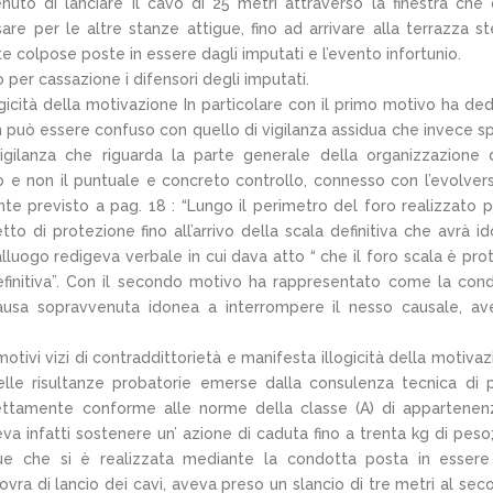
uto di lanciare il cavo di 25 metri attraverso la finestra che
are per le altre stanze attigue, fino ad arrivare alla terrazza st
e colpose poste in essere dagli imputati e l’evento infortunio.
per cassazione i difensori degli imputati.
ogicità della motivazione In particolare con il primo motivo ha de
on può essere confuso con quello di vigilanza assidua che invece s
 vigilanza che riguarda la parte generale della organizzazione 
co e non il puntuale e concreto controllo, connesso con l’evolvers
te previsto a pag. 18 : “Lungo il perimetro del foro realizzato p
o di protezione fino all’arrivo della scala definitiva che avrà i
lluogo redigeva verbale in cui dava atto “ che il foro scala è pro
efinitiva”. Con il secondo motivo ha rappresentato come la con
causa sopravvenuta idonea a interrompere il nesso causale, a
otivi vizi di contraddittorietà e manifesta illogicità della motivaz
elle risultanze probatorie emerse dalla consulenza tecnica di 
rfettamente conforme alle norme della classe (A) di appartenen
eva infatti sostenere un’ azione di caduta fino a trenta kg di peso
ue che si è realizzata mediante la condotta posta in esser
vra di lancio dei cavi, aveva preso un slancio di tre metri al sec