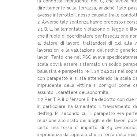
la condotta imprudente del C, che aveva riten
direttamente sulla terrazza, anziché farlo pass
avesse interrotto il nesso causale tra le condott
Avverso tale sentenza hanno proposto ricorso 
2.1 B. L. ha lamentato violazione di legge e ill
che il ruolo di coordinatore per l’esecuzione n
al datore di lavoro, trattandosi di c.d. alta
lavorazioni e la valutazione del rischio generi
lavori. Tanto che nel PSC aveva specificatamen
scala dovrà essere sistemato un solido parapett
balaustra e parapetto “e il 29 04.2011 nel sopra
con parapetto e si sta attendendo la scala d
imprudente della vittima si configuri come 
assunto il carattere dell’abnormità.
2.2 Per T P. il difensore B. ha dedotto con due m
In particolare ha lamentato il travisamento d
dell’Ing. P., secondo cui il parapetto era pe
relazione allo stato dei luoghi e dei lavori; pot
certo una forza di impatto di Kg centocinq
imprudenza dall’operaio che, in forza della mano