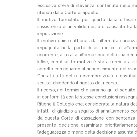
esclusiva sfera di rilevanza, contenuta nella 
ritenuti dalla Corte di appello.
Il motivo formulato per quarto dalla difesa de
sussistenza di un valido nesso di causalità fra la
imputazione.
Il motivo quinto attiene alla affermata carenza
impugnata nella parte di essa in cui è affer
ricorrente, atto alla affermazione della sua pena
Infine, con il sesto motivo è stata formulata is
appello con riguardo al riconoscimento del risarc
Con atti tutti del 10 novembre 2020 le costituite
scritte, chiedendo il rigetto del ricorso.
Il ricorso, nei termini che saranno qui di seguit
in conformità con le stesse conclusioni rasseg
Ritiene il Collegio che, considerata la natura de
infatti, di giudizio a seguito di annullamento 
da questa Corte di cassazione con sentenza 
presente decisione esaminare prioritariament
l’adeguatezza o meno della decisione assunta d