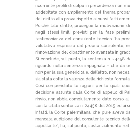
ricorrente profili di colpa in precedenza non me
addebitata con ampliamento del thema probandum
del diritto alla prova rispetto ai nuovi fatti emer
Poiché tale diritto, prosegue la motivazione 
negli stessi limiti previsti per la fase prel
testimonianza del consulente tecnico “ha precl
valutativo espresso dal proprio consulente, n
rinnovazione del dibattimento avanzata in grado 
Si conclude, sul punto, la sentenza n. 24458 d
riguardo nella sentenza impugnata – che da un l
ndr) per la sua genericità e, dall’altro, non nec
sia stata colta la valenza della richiesta formulat
Così compendiate le ragioni per le quali que
decisione assunta dalla Corte di appello di Pal
rinvio, non abbia compiutamente dato corso al p
con la citata sentenza n. 24458 del 2015 ed ai su
Infatti, la Corte palermitana, che pure aveva da
mancata audizione del consulente tecnico della 
appellante”, ha, sul punto, sostanzialmente rei