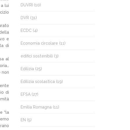
DUVRI
(10)
a lui
cizio
DVR
(31)
urato
ECDC
(4)
della
ivo e
Economia circolare
(11)
ta di
edifici sostenibili
(3)
sa al
oria…
Edilizia
(25)
e non
Edilizia scolastica
(19)
dente
io di
EFSA
(27)
imità
Emilia Romagna
(11)
e “la
ierno
EN
(5)
erano