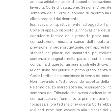
ad essa affidato in sede, di appunto; “cassazione 
Invero la Corte di cassazione, Sezione IV penale, 
sentenza della Corte di appello di Palermo ha ri
allora proposti dal ricorrente.
Essi avevano, rispettivamente, ad oggetto, il pri
Corte di appello disposto la rinnovazione dell’is
consulente tecnico della predetta parte una 
contestazione mossa a carico dell’imputato,
previsione, in sede progettuale, dell’ appresta
stabilità dei pilastri del manufatto, poi crolla
sentenza impugnata nella parte in cui si sono,
condanna di questo, sia pure ai soli effetti civil
la decisione del giudice di primo grado, senza
Corte territoriale a modificare in senso deterio
Non rilevando siffatto secondo aspetto della
Palermo del 26 marzo 2019 ha, respingendo i rico
sentenza del Tribunale che aveva escluso la res
con particolare riferimento al primo motivo di
focalizzarsi ora l’attenzione) questa Corte ebb
516 cod. proc. pen. avvenuta alla udienza del 2