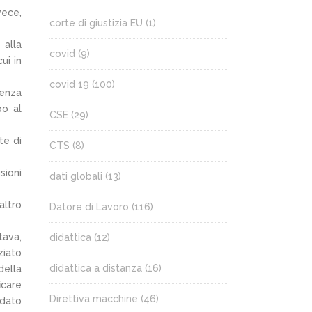
vece,
corte di giustizia EU
(1)
 alla
covid
(9)
ui in
covid 19
(100)
tenza
po al
CSE
(29)
te di
CTS
(8)
sioni
dati globali
(13)
altro
Datore di Lavoro
(116)
tava,
didattica
(12)
ziato
didattica a distanza
(16)
della
icare
Direttiva macchine
(46)
ndato