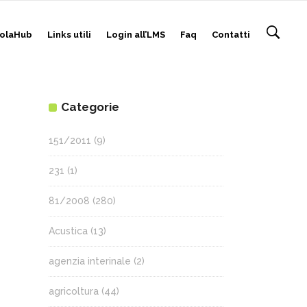
olaHub
Links utili
Login all’LMS
Faq
Contatti
Categorie
151/2011
(9)
231
(1)
81/2008
(280)
Acustica
(13)
agenzia interinale
(2)
agricoltura
(44)