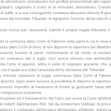
di calcestruzzo ammalorato con profilati proporzionati alla capaci
pilastro, cagionato il crollo di un immobile, denominato “Condo
 di Gaffe, e la sua conseguente condanna alla pena ritenuta di giust
ssa dal ricordato Tribunale di Agrigento, Sezione distaccata di L
 ricorso per cassazione, tramite il proprio legale fiduciario, il 
to la sentenza della Corte di Palermo nella parte in cui in essa 
ta dalla Corte di rinvio di non disporre la riapertura del dibatti
sulente tecnico di parte, confermando in tal modo, in sostanz
con ordinanza del 5 luglio 2011 aveva ritenuto non ammissibi
lla Corte di appello, adita in sede di originario gravame, che 
 con il quale era stata censurata detta decisione del Tribunale.
a ritenuta violazione di legge commessa dalla Corte di Palerm
 allorchè, dopo avere escluso la possibilità di disporre la riapertur
orrente, impedito al medesimo di fornire al giudicante taluni det
i integrazione probatoria.
otivazione ed il travisamento del fatto, per avere la Corte attribui
i redatti dall’imputato M.R., tali da comportare l’obbligo di prev
ddove il contenuto dell’incarico all’imputato attribuito, stante l