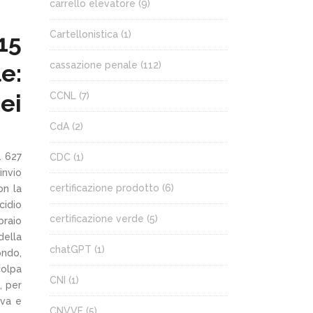
carrello elevatore
(9)
Cartellonistica
(1)
15
e:
cassazione penale
(112)
ei
CCNL
(7)
CdA
(2)
. 627
CDC
(1)
invio
certificazione prodotto
(6)
on la
cidio
certificazione verde
(5)
braio
della
chatGPT
(1)
ondo,
colpa
CNI
(1)
, per
iva e
CNVVF
(5)