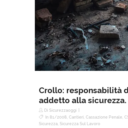
Crollo: responsabilità d
addetto alla sicurezza.
Di
Sicurezzaoggi
In
81/2008
,
Cantieri
,
Cassazione Penale
,
C
Sicurezza
,
Sicurezza Sul Lavoro