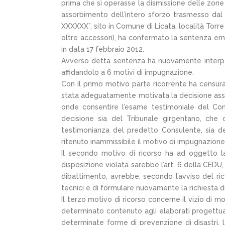
prima che si operasse la dismissione delle zone 
assorbimento dell’intero sforzo trasmesso dal 
XXXXXX”, sito in Comune di Licata, località Torre
oltre accessori), ha confermato la sentenza eme
in data 17 febbraio 2012.
Avverso detta sentenza ha nuovamente interposto
affidandolo a 6 motivi di impugnazione.
Con il primo motivo parte ricorrente ha censura
stata adeguatamente motivata la decisione assun
onde consentire l’esame testimoniale del Con
decisione sia del Tribunale girgentano, che 
testimonianza del predetto Consulente, sia de
ritenuto inammissibile il motivo di impugnazione
Il secondo motivo di ricorso ha ad oggetto l
disposizione violata sarebbe l’art. 6 della CEDU,
dibattimento, avrebbe, secondo l’avviso del ric
tecnici e di formulare nuovamente la richiesta d
Il terzo motivo di ricorso concerne il vizio di m
determinato contenuto agli elaborati progettual
determinate forme di prevenzione di disastri, la