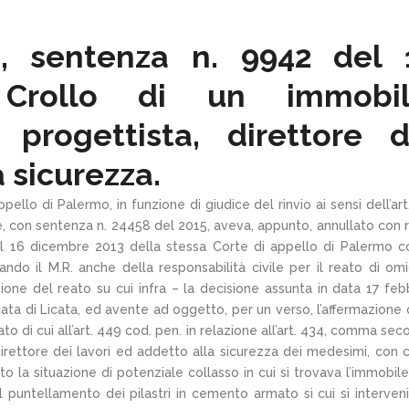
, sentenza n. 9942 del 
rollo di un immobil
 progettista, direttore d
a sicurezza.
llo di Palermo, in funzione di giudice del rinvio ai sensi dell’art
e, con sentenza n. 24458 del 2015, aveva, appunto, annullato con r
del 16 dicembre 2013 della stessa Corte di appello di Palermo c
ndo il M.R. anche della responsabilità civile per il reato di omi
zione del reato su cui infra – la decisione assunta in data 17 feb
ata di Licata, ed avente ad oggetto, per un verso, l’affermazione 
ato di cui all’art. 449 cod. pen. in relazione all’art. 434, comma sec
 direttore dei lavori ed addetto alla sicurezza dei medesimi, con 
 la situazione di potenziale collasso in cui si trovava l’immobile
l puntellamento dei pilastri in cemento armato si cui si interven