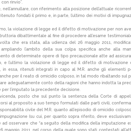
con rinvio”.
nell’annullare, con riferimento alla posizione dell’attuale ricorrent
tenuto fondati il primo e, in parte, l’ultimo dei motivi di impugna
mo, la violazione di legge ed il difetto di motivazione per non ave
truttoria dibattimentale al fine di procedere all’esame testimonial
volta che era stata, alla udienza del 26 maggio 2011, modifica
 ampliando l’ambito della sua colpa specifica anche alla ma
mento di determinate opere di tipo precauzionale atte ad assicura
to, e l’ultimo la violazione di legge ed il difetto di motivazione 
 in essa, ritenuti integrati in capo al M.R. anche gli elementi p
i, anche per il reato di omicidio colposo, in tal modo ribaltando sul 
 dare adeguatamente conto della ragioni che hanno indotta la pre
re per l’imputato la precedente decisione.
 vicenda, posto che sul punto la sentenza della Corte di appel
rsi al proposito a suo tempo formulati dalle parti civili, conferma
ponsabilità civile del M.R. quanto all’episodio di omicidio colpos
 impugnazione (su cui, per quanto sopra riferito, deve esclusiva
e ad osservare che “a seguito della modifica della imputazione ex
6 maggio 2011, nel corso della quale sono stati contestati all’at