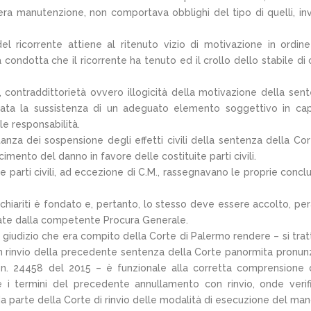
mera manutenzione, non comportava obblighi del tipo di quelli, in
l ricorrente attiene al ritenuto vizio di motivazione in ordine
 condotta che il ricorrente ha tenuto ed il crollo dello stabile di c
, contraddittorietà ovvero illogicità della motivazione della sen
mata la sussistenza di un adeguato elemento soggettivo in ca
le responsabilità.
tanza dei sospensione degli effetti civili della sentenza della Cor
imento del danno in favore delle costituite parti civili.
 parti civili, ad eccezione di C.M., rassegnavano le proprie conclu
o chiariti è fondato e, pertanto, lo stesso deve essere accolto, per
nate dalla competente Procura Generale.
l giudizio che era compito della Corte di Palermo rendere – si trat
con rinvio della precedente sentenza della Corte panormita pronun
n. 24458 del 2015 – è funzionale alla corretta comprensione 
e i termini del precedente annullamento con rinvio, onde verif
a parte della Corte di rinvio delle modalità di esecuzione del ma