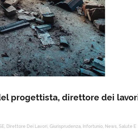
el progettista, direttore dei lavor
SE
,
Direttore Dei Lavori
,
Giurisprudenza
,
Infortunio
,
News
,
Salute E