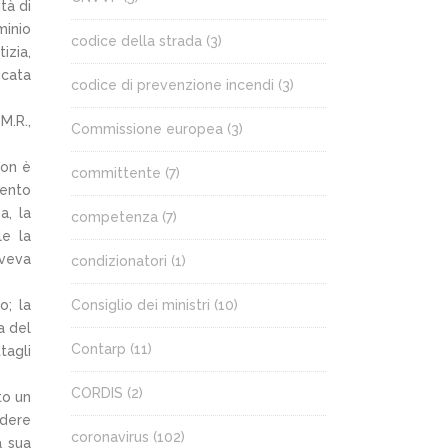
tà di
minio
codice della strada
(3)
izia,
icata
codice di prevenzione incendi
(3)
M.R.,
Commissione europea
(3)
non è
committente
(7)
mento
a, la
competenza
(7)
le la
aveva
condizionatori
(1)
o; la
Consiglio dei ministri
(10)
a del
Contarp
(11)
tagli
CORDIS
(2)
to un
edere
coronavirus
(102)
a sua