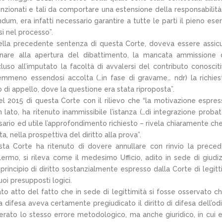
nzionati e tali da comportare una estensione della responsabilità 
, era infatti necessario garantire a tutte le parti il pieno eser
si nel processo”.
della precedente sentenza di questa Corte, doveva essere assic
iminare alla apertura del dibattimento, la mancata ammissione 
uso all’imputato la facoltà di avvalersi del contributo conoscit
emmeno essendosi accolta (…in fase di gravame… ndr) la richies
di appello, dove la questione era stata riproposta”.
el 2015 di questa Corte con il rilievo che “la motivazione espres
ato, ha ritenuto inammissibile l’istanza (…di integrazione probat
essario ed utile l’approfondimento richiesto – rivela chiaramente ch
a, nella prospettiva del diritto alla prova”.
sta Corte ha ritenuto di dovere annullare con rinvio la prece
ermo, si rileva come il medesimo Ufficio, adito in sede di giudiz
rincipio di diritto sostanzialmente espresso dalla Corte di legitt
oi presupposti logici.
to atto del fatto che in sede di legittimità si fosse osservato ch
difesa aveva certamente pregiudicato il diritto di difesa dell’od
terato lo stesso errore metodologico, ma anche giuridico, in cui 