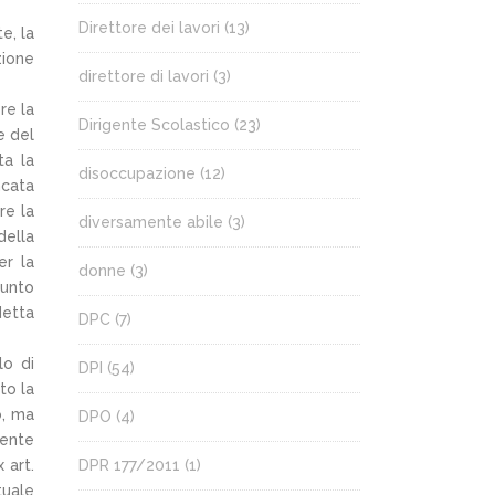
Direttore dei lavori
(13)
e, la
zione
direttore di lavori
(3)
re la
Dirigente Scolastico
(23)
e del
ta la
disoccupazione
(12)
ncata
re la
diversamente abile
(3)
della
er la
donne
(3)
punto
detta
DPC
(7)
lo di
DPI
(54)
to la
o, ma
DPO
(4)
mente
 art.
DPR 177/2011
(1)
tuale