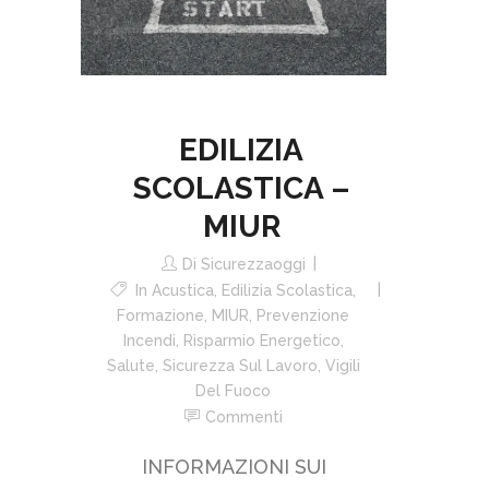
EDILIZIA
SCOLASTICA –
MIUR
Di
Sicurezzaoggi
In
Acustica
,
Edilizia Scolastica
,
Formazione
,
MIUR
,
Prevenzione
Incendi
,
Risparmio Energetico
,
Salute
,
Sicurezza Sul Lavoro
,
Vigili
Del Fuoco
Commenti
INFORMAZIONI SUI