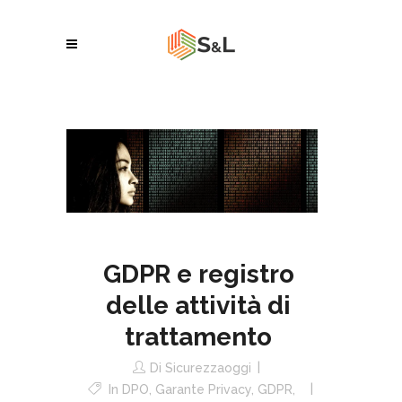
GDPR e registro
delle attività di
trattamento
Di
Sicurezzaoggi
In
DPO
,
Garante Privacy
,
GDPR
,