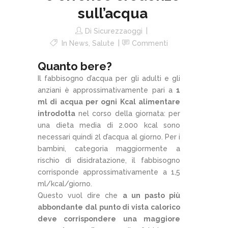
sull’acqua
Di
Sicurezzaoggi
In
News
,
Salute
Commenti
Quanto bere?
Il fabbisogno d’acqua per gli adulti e gli
anziani è approssimativamente pari a
1
ml di acqua per ogni Kcal alimentare
introdotta
nel corso della giornata: per
una dieta media di 2.000 kcal sono
necessari quindi 2l d’acqua al giorno. Per i
bambini, categoria maggiormente a
rischio di disidratazione, il fabbisogno
corrisponde approssimativamente a 1,5
ml/kcal/giorno.
Questo vuol dire che
a un pasto più
abbondante dal punto di vista calorico
deve corrispondere una maggiore