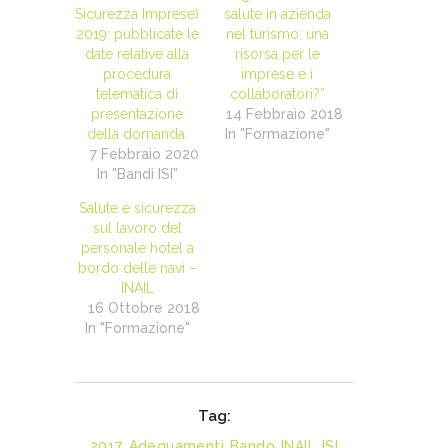
Sicurezza Imprese)
salute in azienda
2019: pubblicate le
nel turismo: una
date relative alla
risorsa per le
procedura
imprese e i
telematica di
collaboratori?”
presentazione
14 Febbraio 2018
della domanda.
In "Formazione"
7 Febbraio 2020
In "Bandi ISI"
Salute e sicurezza
sul lavoro del
personale hotel a
bordo delle navi –
INAIL
16 Ottobre 2018
In "Formazione"
Tag:
2017
,
Adeguamenti
,
Bando
,
INAIL
,
ISI