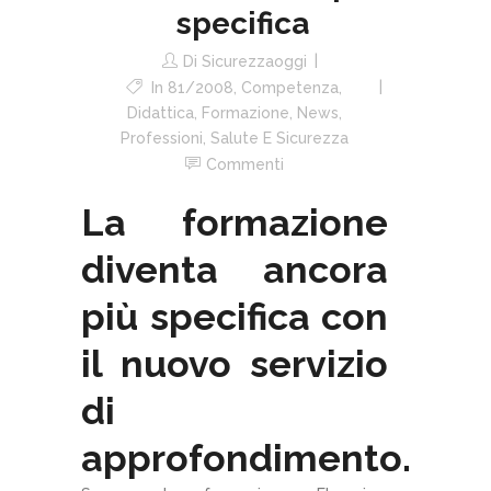
specifica
Di
Sicurezzaoggi
In
81/2008
,
Competenza
,
Didattica
,
Formazione
,
News
,
Professioni
,
Salute E Sicurezza
Commenti
La formazione
diventa ancora
più specifica con
il nuovo servizio
di
approfondimento.